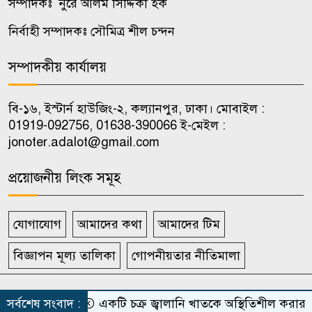
খাঁন
সম্পাদকঃ নুরে আলম সিদ্দিকী হক
নির্বাহী সম্পাদকঃ সৌমিত্র শীল চন্দন
বেনাপোল আন্তর্জাতিক চেকপোস্ট
৯
ইমিগ্রেশন পরিদর্শন করলেন এসবি
সম্পাদকীয় কার্যালয়
প্রধান
বি-১৬, ইস্টার্ন হাউজিং-২, কল্যানপুর, ঢাকা। মোবাইল :
সন্তানের মাথা গোঁজার ঠাঁই পেতে
01919-092756, 01638-390066 ই-মেইল :
১০
মাথার চুল বিক্রি করলেন মা
jonoter.adalot@gmail.com
প্রয়োজনীয় লিংক সমূহ
যোগাযোগ
আমাদের কথা
আমাদের টিম
বিজ্ঞাপন মূল্য তালিকা
গোপনীয়তার নীতিমালা
সর্বস্বত্ব সংরক্ষিত দৈনিক জনতার আদালত
সর্বশেষ সংবাদ :
একটি চক্র জ্বালানি খাতকে অস্থিতিশীল করার জন্য স