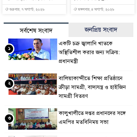
শুক্রবার, ৭ অগাস্ট, ২০২৬
মঙ্গলবার, ৪ অগাস্ট, ২০২৬
জনপ্রিয় সংবাদ
সর্বশেষ সংবাদ
একটি চক্র জ্বালানি খাতকে
১
অস্থিতিশীল করার জন্য সক্রিয়:
প্রধানমন্ত্রী
বালিয়াকান্দীতে শিক্ষা প্রতিষ্ঠানে
২
ক্রীড়া সামগ্রী, বাদ্যযন্ত্র ও হাইজিন
সামগ্রী বিতরণ
কালুখালীতে দপ্তর প্রধানদের সঙ্গে
৩
এমপির মতবিনিময় সভা