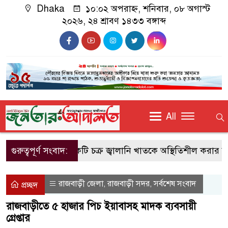
Dhaka
১০:০২ অপরাহ্ন, শনিবার, ০৮ অগাস্ট
২০২৬, ২৪ শ্রাবণ ১৪৩৩ বঙ্গাব্দ
All
গুরুত্বপূর্ণ সংবাদ:
একটি চক্র জ্বালানি খাতকে অস্থিতিশীল করার জন্য সক্
রাজবাড়ী জেলা
রাজবাড়ী সদর
সর্বশেষ সংবাদ
,
,
প্রচ্ছদ
রাজবাড়ীতে ৫ হাজার পিচ ইয়াবাসহ মাদক ব্যবসায়ী
গ্রেপ্তার