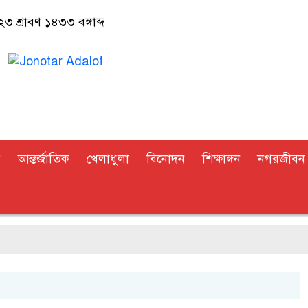
৩ শ্রাবণ ১৪৩৩ বঙ্গাব্দ
র
আন্তর্জাতিক
খেলাধুলা
বিনোদন
শিক্ষাঙ্গন
নগরজীবন