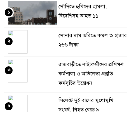
সৌদিতে হুথিদের হামলা,
১
বিদেশিসহ আহত ১১
সোনার দাম ভরিতে কমল ৩ হাজার
২
২৬৬ টাকা
রাজবাড়ীতে নাট্যকর্মীদের প্রশিক্ষণ
৩
কর্মশালা ও অভিনেতা প্রস্তুতি
কর্মসূচির উদ্বোধন
সিলেটে দুই বাসের মুখোমুখি
৪
সংঘর্ষ, নিহত বেড়ে ৯
মাদক কারবারি ও মূল হোতাদের