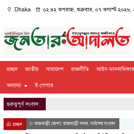
Dhaka
০২:৪২ অপরাহ্ন, শুক্রবার, ০৭ অগাস্ট ২০২৬, ২
প্রচ্ছদ
জাতীয়
সারাদেশ
রাজনীতি
আইন-মানবাধিকা
অন্যান্য
ই-পেপার
গুরুত্বপূর্ণ সংবাদ:
রাজবাড়ী জেলা
রাজবাড়ী সদর
সর্বশেষ সংবাদ
,
,
প্রচ্ছদ