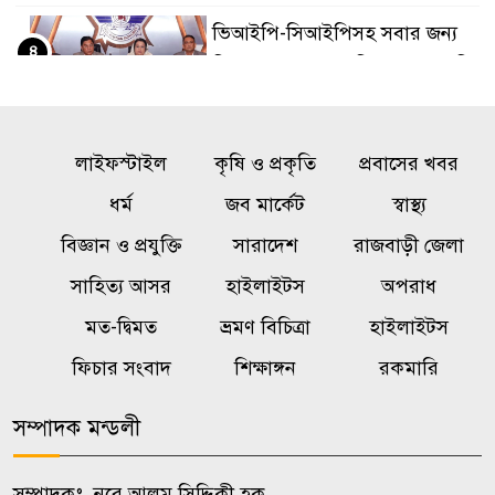
ভিআইপি-সিআইপিসহ সবার জন্য
৪
বিমানবন্দরে সমান নিরাপত্তা তল্লাশি
আমলাতান্ত্রিক জটিলতা পরিহার করে
৫
লাইফস্টাইল
দ্রুত কার্যকর ব্যবস্থা গ্রহণের নির্দেশ
কৃষি ও প্রকৃতি
প্রবাসের খবর
ধর্ম
জব মার্কেট
স্বাস্থ্য
মহাদেবপুরে ৯০ লিটার চোলাই মদ
বিজ্ঞান ও প্রযুক্তি
সারাদেশ
রাজবাড়ী জেলা
৬
উদ্ধার, ২৪ ঘণ্টায় নারীসহ গ্রেপ্তার
সাহিত্য আসর
হাইলাইটস
অপরাধ
১৩
মত-দ্বিমত
ভ্রমণ বিচিত্রা
হাইলাইটস
নওগাঁ সদর থানার অভিযানে ১৫০
ফিচার সংবাদ
শিক্ষাঙ্গন
রকমারি
৭
লিটার চোলাই মদ উদ্ধার, দুইজন
গ্রেপ্তার
সম্পাদক মন্ডলী
‘শেখ হাসিনা দেশে ফিরলেই
সম্পাদকঃ নুরে আলম সিদ্দিকী হক