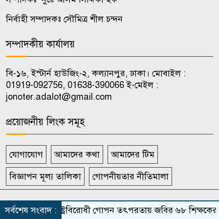
৮
গ্রেফতার ও রায় কার্যকর করা হবে’
নির্বাহী সম্পাদকঃ সৌমিত্র শীল চন্দন
১৫ আগস্টের মধ্যেই একীভূত পাঁচ
সম্পাদকীয় কার্যালয়
৯
ব্যাংক থেকে সরছেন প্রশাসকরা
বি-১৬, ইস্টার্ন হাউজিং-২, কল্যানপুর, ঢাকা। মোবাইল :
দুই-তিন দিনের মধ্যে গ্যাস সরবরাহ
01919-092756, 01638-390066 ই-মেইল :
১০
স্বাভাবিক হবে: জ্বালানি মন্ত্রী
jonoter.adalot@gmail.com
প্রয়োজনীয় লিংক সমূহ
যোগাযোগ
আমাদের কথা
আমাদের টিম
বিজ্ঞাপন মূল্য তালিকা
গোপনীয়তার নীতিমালা
সর্বস্বত্ব সংরক্ষিত দৈনিক জনতার আদালত
সর্বশেষ সংবাদ :
রাষ্ট্রবিরোধী গোপন তৎপরতায় জবির ৬৮ শিক্ষকের সংশ্