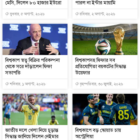
মেসি, দিলেন ৮০ হাজার ইউরো
পারল না ইন্টার মায়ামি
বুধবার, ৫ অগাস্ট, ২০২৬
রবিবার, ২ অগাস্ট, ২০২৬
বিশ্বকাপ স্বত্ব বিক্রির পরিকল্পনা
বিশ্বকাপসহ ফিফার সব
থেকে সরে দাঁড়ালেন ফিফা
প্রতিযোগিতা বয়কটের সিদ্ধান্ত
সভাপতি
উয়েফার
শনিবার, ১ অগাস্ট, ২০২৬
বৃহস্পতিবার, ৩০ জুলাই, ২০২৬
জাতীয় দলে খেলা নিয়ে চূড়ান্ত
বিশ্বকাপে বড় স্কোয়াড চায়
সিদ্ধান্ত জানিয়ে দিলেন নেইমার
অস্ট্রেলিয়া