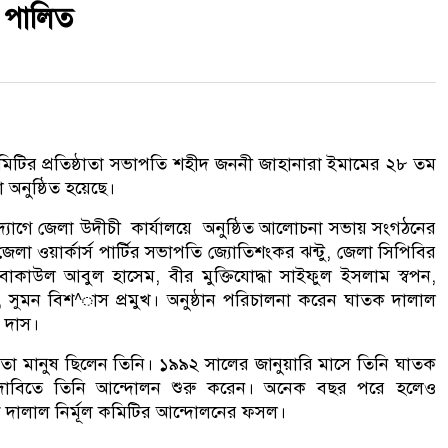
ী পালিত
মিটির প্রতিষ্ঠাতা সভাপতি শহীদ জননী জাহানারা ইমামের ২৮ তম
 অনুষ্ঠিত হয়েছে।
দ্যোগে জেলা উদীচী কার্যালয়ে অনুষ্ঠিত আলোচনা সভায় সংগঠনের
লা ওয়ার্কার্স পার্টির সভাপতি জ্যোতিশংকর ঝন্টু, জেলা সিপিবির
া বাকাউল আবুল হাসেম, বীর মুক্তিযোদ্ধা সাইফুল ইসলাম স্বপন,
্দন, সুমন বিশ^াস প্রমুখ। অনুষ্ঠান পরিচালনা করেন ঘাতক দালাল
র দাস।
দৃঢ়চেতা মানুষ ছিলেন তিনি। ১৯৯২ সালের জানুয়ারি মাসে তিনি ঘাতক
ঁসির দাবিতে তিনি আন্দোলন শুরু করেন। অনেক বছর পরে হলেও
তক দালাল নির্মূল কমিটির আন্দোলনের ফসল।