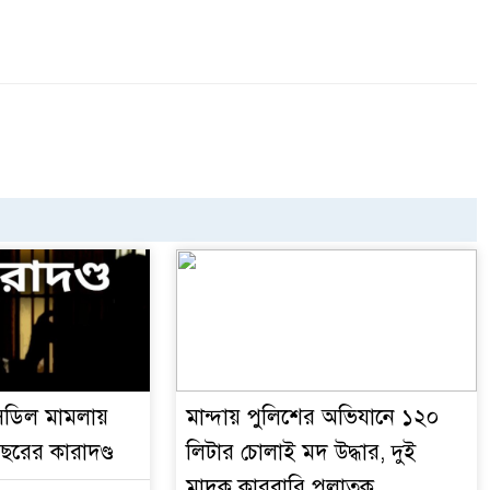
ডিল মামলায়
মান্দায় পুলিশের অভিযানে ১২০
ছরের কারাদণ্ড
লিটার চোলাই মদ উদ্ধার, দুই
মাদক কারবারি পলাতক