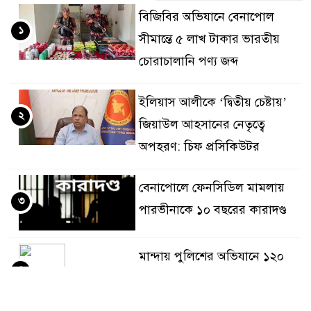
বিজিবির অভিযানে বেনাপোল
১
সীমান্তে ৫ লাখ টাকার ভারতীয়
চোরাচালানি পণ্য জব্দ
ইলিয়াস আলীকে ‘দ্বিতীয় চেষ্টায়’
২
জিয়াউল আহসানের নেতৃত্বে
অপহরণ: চিফ প্রসিকিউটর
বেনাপোলে ফেনসিডিল মামলায়
৩
পারভীনাকে ১০ বছরের কারাদণ্ড
মান্দায় পুলিশের অভিযানে ১২০
৪
লিটার চোলাই মদ উদ্ধার, দুই
মাদক কারবারি পলাতক