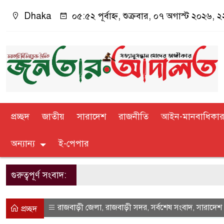
Dhaka
০৫:৫২ পূর্বাহ্ন, শুক্রবার, ০৭ অগাস্ট ২০২৬, ২২
প্রচ্ছদ
জাতীয়
সারাদেশ
রাজনীতি
আইন-মানবাধিকা
অন্যান্য
ই-পেপার
গুরুত্বপূর্ণ সংবাদ:
রাজবাড়ী জেলা
রাজবাড়ী সদর
সর্বশেষ সংবাদ
সারাদেশ
,
,
,
প্রচ্ছদ