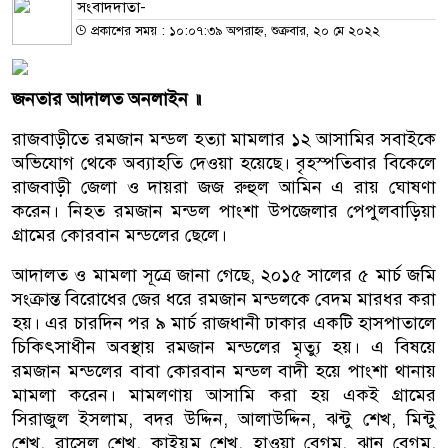
সংবাদদাতা-
প্রকাশের সময় : ১০:০৭:৩৯ অপরাহ্ন, শুক্রবার, ২০ মে ২০২২
জনতার আদালত অনলাইন
॥
রাজবাড়ীতে রমজান মন্ডল হত্যা মামলার ১২ আসামির সবাইকে
অভিযোগ থেকে অব্যাহতি দেওয়া হয়েছে। বৃহস্পতিবার বিকেলে
রাজবাড়ী জেলা ও দায়রা জজ রুহুল আমিন এ রায় ঘোষণা
করেন। নিহত রমজান মন্ডল পাংশা উপজেলার পেপুলবাড়িয়া
গ্রামের কোরবান মন্ডলের ছেলে।
আদালত ও মামলা সূত্রে জানা গেছে, ২০১৫ সালের ৫ মার্চ জমি
সংক্রান্ত বিরোধের জের ধরে রমজান মন্ডলকে বেদম মারধর করা
হয়। এর চারদিন পর ৯ মার্চ রাজধানী ঢাকার একটি হাসপাতালে
চিকিৎসাধীন অবস্থায় রমজান মন্ডলের মৃত্যু হয়। এ বিষয়ে
রমজান মন্ডলের বাবা কোরবান মন্ডল বাদী হয়ে পাংশা থানায়
মামলা করেন। মামলণায় আসামি করা হয় একই গ্রামের
সিরাজুল ইসলাম, বদর উদ্দিন, আলাউদ্দিন, ঝন্টু শেখ, মিন্টু
শেখ, রাসেল শেখ, কাইয়ুম শেখ, হাওয়া বেগম, ঝানু বেগম,