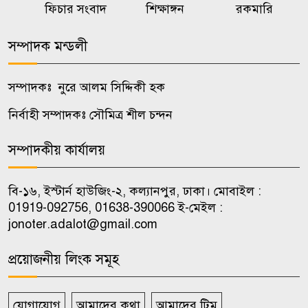
কালুখালীতে শিক্ষাপ্রতিষ্ঠানে ক্রীড়া ও
ফিচার সংবাদ
শিক্ষাঙ্গন
রকমারি
৭
হাইজিন সামগ্রী বিতরণ
সম্পাদক মন্ডলী
চাকরি পেলেন জুলাই শহিদ ও আহত
৮
পরিবারের ১০ সদস্য
সম্পাদকঃ নুরে আলম সিদ্দিকী হক
নির্বাহী সম্পাদকঃ সৌমিত্র শীল চন্দন
নওগাঁয় প্রাক্তন সৈনিক সংস্থার বার্ষিক
৯
বনভোজন অনুষ্ঠিত
সম্পাদকীয় কার্যালয়
মন্ত্রীর নির্দেশে আসা ১২ চিকিৎসকের
বি-১৬, ইস্টার্ন হাউজিং-২, কল্যানপুর, ঢাকা। মোবাইল :
১০
৫ জন চলে গেলেন এক মাসের
01919-092756, 01638-390066 ই-মেইল :
jonoter.adalot@gmail.com
মধ্যেই
প্রয়োজনীয় লিংক সমূহ
যোগাযোগ
আমাদের কথা
আমাদের টিম