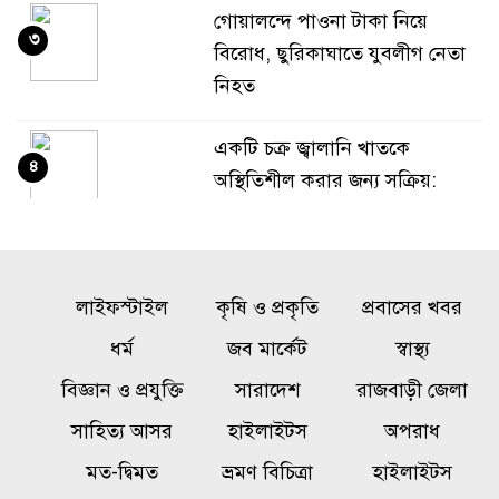
গোয়ালন্দে পাওনা টাকা নিয়ে
৩
বিরোধ, ছুরিকাঘাতে যুবলীগ নেতা
নিহত
একটি চক্র জ্বালানি খাতকে
৪
অস্থিতিশীল করার জন্য সক্রিয়:
প্রধানমন্ত্রী
বালিয়াকান্দীতে শিক্ষা প্রতিষ্ঠানে
৫
লাইফস্টাইল
ক্রীড়া সামগ্রী, বাদ্যযন্ত্র ও হাইজিন
কৃষি ও প্রকৃতি
প্রবাসের খবর
সামগ্রী বিতরণ
ধর্ম
জব মার্কেট
স্বাস্থ্য
বিজ্ঞান ও প্রযুক্তি
সারাদেশ
রাজবাড়ী জেলা
কালুখালীতে দপ্তর প্রধানদের সঙ্গে
৬
সাহিত্য আসর
হাইলাইটস
অপরাধ
এমপির মতবিনিময় সভা
মত-দ্বিমত
ভ্রমণ বিচিত্রা
হাইলাইটস