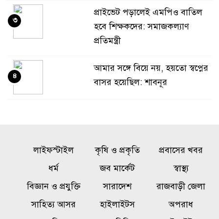
প্রাইভেট পড়ালেই এমপিও বাতিল
৩
হবে শিক্ষকদের: সমাজকল্যাণ
প্রতিমন্ত্রী
আমার সঙ্গে বিয়ে নয়, হয়তো স্বপ্নের
৪
বাসর হয়েছিল: শাবনূর
গোয়ালন্দে পাওনা টাকা নিয়ে
৫
বিরোধ, ছুরিকাঘাতে যুবলীগ নেতা
নিহত
লাইফস্টাইল
কৃষি ও প্রকৃতি
প্রবাসের খবর
একটি চক্র জ্বালানি খাতকে
ধর্ম
জব মার্কেট
স্বাস্থ্য
৬
অস্থিতিশীল করার জন্য সক্রিয়:
বিজ্ঞান ও প্রযুক্তি
সারাদেশ
রাজবাড়ী জেলা
প্রধানমন্ত্রী
সাহিত্য আসর
হাইলাইটস
অপরাধ