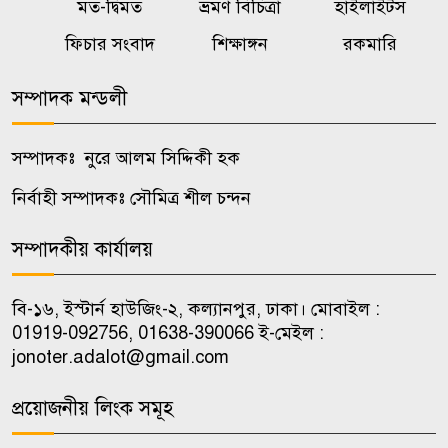
মত-দ্বিমত
ভ্রমণ বিচিত্রা
হাইলাইটস
বালিয়াকান্দীতে শিক্ষা প্রতিষ্ঠানে
৭
ক্রীড়া সামগ্রী, বাদ্যযন্ত্র ও হাইজিন
ফিচার সংবাদ
শিক্ষাঙ্গন
রকমারি
সামগ্রী বিতরণ
সম্পাদক মন্ডলী
কালুখালীতে দপ্তর প্রধানদের সঙ্গে
৮
এমপির মতবিনিময় সভা
সম্পাদকঃ নুরে আলম সিদ্দিকী হক
নির্বাহী সম্পাদকঃ সৌমিত্র শীল চন্দন
কালুখালীতে শিক্ষাপ্রতিষ্ঠানে ক্রীড়া ও
৯
হাইজিন সামগ্রী বিতরণ
সম্পাদকীয় কার্যালয়
চাকরি পেলেন জুলাই শহিদ ও আহত
বি-১৬, ইস্টার্ন হাউজিং-২, কল্যানপুর, ঢাকা। মোবাইল :
১০
পরিবারের ১০ সদস্য
01919-092756, 01638-390066 ই-মেইল :
jonoter.adalot@gmail.com
প্রয়োজনীয় লিংক সমূহ