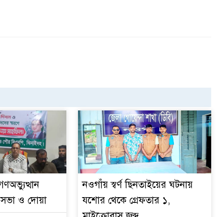
ণঅভ্যুত্থান
নওগাঁয় স্বর্ণ ছিনতাইয়ের ঘটনায়
সভা ও দোয়া
যশোর থেকে গ্রেফতার ১,
মাইক্রোবাস জব্দ