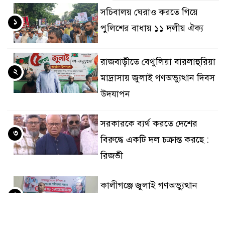
সচিবালয় ঘেরাও করতে গিয়ে
১
পুলিশের বাধায় ১১ দলীয় ঐক্য
রাজবাড়ীতে বেথুলিয়া বারলাহুরিয়া
২
মাদ্রাসায় জুলাই গণঅভ্যুত্থান দিবস
উদযাপন
সরকারকে ব্যর্থ করতে দেশের
৩
বিরুদ্ধে একটি দল চক্রান্ত করছে :
রিজভী
কালীগঞ্জে জুলাই গণঅভ্যুত্থান
৪
দিবসে আলোচনা সভা ও দোয়া