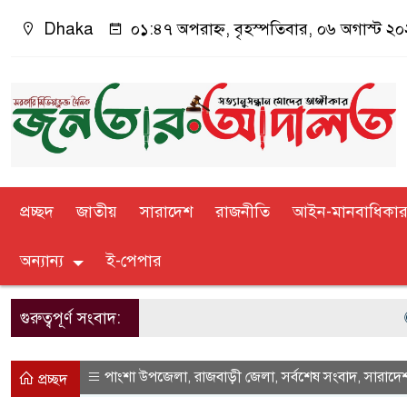
Dhaka
০১:৪৭ অপরাহ্ন, বৃহস্পতিবার, ০৬ অগাস্ট ২০২৬
প্রচ্ছদ
জাতীয়
সারাদেশ
রাজনীতি
আইন-মানবাধিকা
অন্যান্য
ই-পেপার
গুরুত্বপূর্ণ সংবাদ:
সচ
পাংশা উপজেলা
রাজবাড়ী জেলা
সর্বশেষ সংবাদ
সারাদে
,
,
,
প্রচ্ছদ