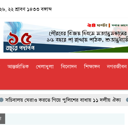
, ২২ শ্রাবণ ১৪৩৩ বঙ্গাব্দ
র
আন্তর্জাতিক
খেলাধুলা
বিনোদন
শিক্ষাঙ্গন
নগরজীবন
িবালয় ঘেরাও করতে গিয়ে পুলিশের বাধায় ১১ দলীয় ঐক্য
রাজ
শ