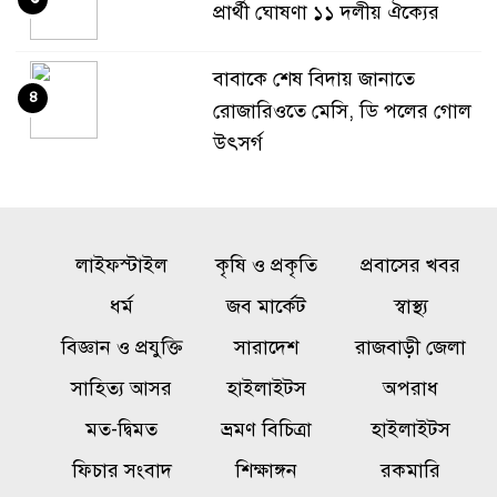
প্রার্থী ঘোষণা ১১ দলীয় ঐক্যের
বাবাকে শেষ বিদায় জানাতে
৪
রোজারিওতে মেসি, ডি পলের গোল
উৎসর্গ
‘মক্কা চুক্তি’ ইরানের বিরুদ্ধে নয়,
৫
জানাল তুরস্ক
লাইফস্টাইল
কৃষি ও প্রকৃতি
প্রবাসের খবর
মৌলভীবাজার সীমান্তে বিএসএফের
ধর্ম
জব মার্কেট
স্বাস্থ্য
৬
গুলিতে বাংলাদেশি যুবক নিহত
বিজ্ঞান ও প্রযুক্তি
সারাদেশ
রাজবাড়ী জেলা
সাহিত্য আসর
হাইলাইটস
অপরাধ
বগুড়ায় দাঁড়িয়ে থাকা ট্রাকে অপর
৭
মত-দ্বিমত
ভ্রমণ বিচিত্রা
হাইলাইটস
ট্রাকের ধাক্কা, নিহত ৩
ফিচার সংবাদ
শিক্ষাঙ্গন
রকমারি