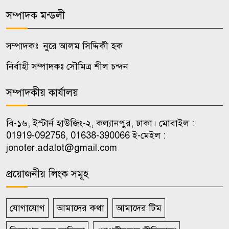
জবিতে ২০২৬-২৭ শিক্ষাবর্ষের ভর্তি
৮
সম্পাদক মন্ডলী
আবেদন শুরু ১৫ নভেম্বর
সম্পাদকঃ নুরে আলম সিদ্দিকী হক
রাষ্ট্রপতি নির্বাচনে বিএনপির দুই
৯
মনোনয়নপত্র সংগ্রহ
নির্বাহী সম্পাদকঃ সৌমিত্র শীল চন্দন
সম্পাদকীয় কার্যালয়
মহেশখালীর মাতারবাড়িতে
১০
পৌঁছেছেন প্রধানমন্ত্রী
বি-১৬, ইস্টার্ন হাউজিং-২, কল্যানপুর, ঢাকা। মোবাইল :
01919-092756, 01638-390066 ই-মেইল :
jonoter.adalot@gmail.com
প্রয়োজনীয় লিংক সমূহ
যোগাযোগ
আমাদের কথা
আমাদের টিম