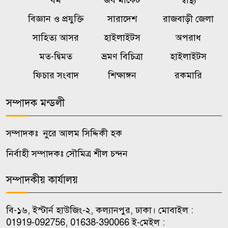
ধর্ম
জব মার্কেট
স্বাস্থ্য
সাবেক সেনাসদস্য হাফিজুর রহমান
বিজ্ঞান ও প্রযুক্তি
সারাদেশ
রাজবাড়ী জেলা
মজুতদারির সর্বোচ্চ শাস্তি মৃত্যুদণ্ড,
সাহিত্য আসর
হাইলাইটস
অপরাধ
৭
ভেবেচিন্তে করবেন: আইনমন্ত্রী
মত-দ্বিমত
ভ্রমণ বিচিত্রা
হাইলাইটস
ফিচার সংবাদ
শিক্ষাঙ্গন
রকমারি
জ্বালানি খাত অস্থিতিশীল করতে
৮
একটি চক্র সক্রিয় : প্রধানমন্ত্রী
সম্পাদক মন্ডলী
স্ত্রী মশা দমনে যুক্তরাষ্ট্রে ছাড়া হবে ৬
৯
সম্পাদকঃ নুরে আলম সিদ্দিকী হক
লাখ পুরুষ মশা
নির্বাহী সম্পাদকঃ সৌমিত্র শীল চন্দন
ড্যাবের প্রতিষ্ঠাবার্ষিকীতে চিকিৎসক
১০
সম্পাদকীয় কার্যালয়
সমাবেশ উদ্বোধন করলেন প্রধানমন্ত্রী
বি-১৬, ইস্টার্ন হাউজিং-২, কল্যানপুর, ঢাকা। মোবাইল :
01919-092756, 01638-390066 ই-মেইল :