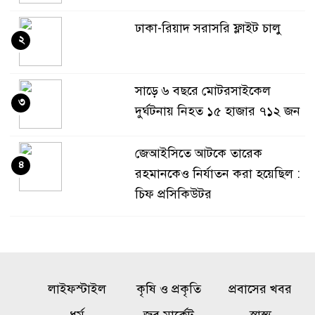
ঢাকা-রিয়াদ সরাসরি ফ্লাইট চালু
২
সাড়ে ৬ বছরে মোটরসাইকেল
৩
দুর্ঘটনায় নিহত ১৫ হাজার ৭১২ জন
জেআইসিতে আটকে তারেক
৪
রহমানকেও নির্যাতন করা হয়েছিল :
চিফ প্রসিকিউটর
নওগাঁয় ডিবির অভিযানে ৫০ পিস
৫
ইয়াবাসহ যুবক গ্রেপ্তার
লাইফস্টাইল
কৃষি ও প্রকৃতি
প্রবাসের খবর
তনু হত্যা মামলায় ফের গ্রেপ্তার
৬