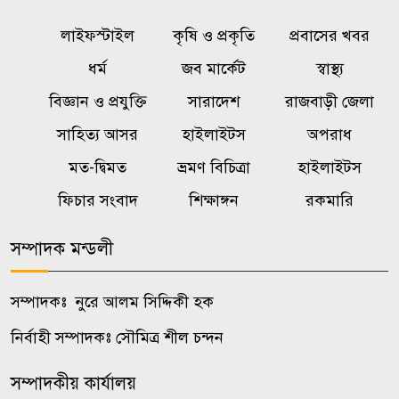
লাইফস্টাইল
কৃষি ও প্রকৃতি
প্রবাসের খবর
দুই দিন রোম বিমানবন্দরে আটকে
৬
ধর্ম
জব মার্কেট
স্বাস্থ্য
থাকার পর ঢাকায় ফিরলেন বিমানের
যাত্রীরা
বিজ্ঞান ও প্রযুক্তি
সারাদেশ
রাজবাড়ী জেলা
সাহিত্য আসর
হাইলাইটস
অপরাধ
নওগাঁয় বিজিবির উদ্যোগে মাসব্যাপী
৭
মত-দ্বিমত
ভ্রমণ বিচিত্রা
হাইলাইটস
কারিগরি প্রশিক্ষণ শুরু
ফিচার সংবাদ
শিক্ষাঙ্গন
রকমারি
কর্নেল অলি আহমদকে রাষ্ট্রপতি
৮
সম্পাদক মন্ডলী
প্রার্থী ঘোষণা ১১ দলীয় ঐক্যের
সম্পাদকঃ নুরে আলম সিদ্দিকী হক
বাবাকে শেষ বিদায় জানাতে
৯
রোজারিওতে মেসি, ডি পলের গোল
নির্বাহী সম্পাদকঃ সৌমিত্র শীল চন্দন
উৎসর্গ
সম্পাদকীয় কার্যালয়