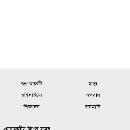
নওগাঁয় মাছের সাথে শত্রুতা, ৮
৯
লাখ টাকার ক্ষতি
শৃঙ্খলাভঙ্গের অভিযোগে জাবি
১০
ছাত্রদলের যুগ্ম আহ্বায়ককে শোকজ
জব মার্কেট
স্বাস্থ্য
হাইলাইটস
অপরাধ
শিক্ষাঙ্গন
রকমারি
প্রয়োজনীয় লিংক সমূহ