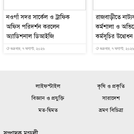
নওগাঁ সদর সার্কেল ও ট্রাফিক
রাজবাড়ীতে নাট্যকর
অফিস পরিদর্শন করলেন
কর্মশালা ও অভিনেত
অ্যাডিশনাল ডিআইজি
কর্মসূচির উদ্বোধন
শুক্রবার, ৭ অগাস্ট, ২০২৬
শুক্রবার, ৭ অগাস্ট, ২০২৬
লাইফস্টাইল
কৃষি ও প্রকৃতি
বিজ্ঞান ও প্রযুক্তি
সারাদেশ
মত-দ্বিমত
ভ্রমণ বিচিত্রা
সম্পাদক মন্ডলী