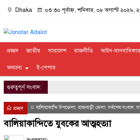
Dhaka
০৩:৩০ পূর্বাহ্ন, শনিবার, ০৮ অগাস্ট ২০২৬, ২৩
প্রচ্ছদ
জাতীয়
সারাদেশ
রাজনীতি
আইন-মানবাধিকা
অন্যান্য
ই-পেপার
গুরুত্বপূর্ণ সংবাদ:
বালিয়াকান্দি উপজেলা
রাজবাড়ী জেলা
সর্বশেষ সংবাদ
স
,
,
,
প্রচ্ছদ
বালিয়াকান্দিতে যুবকের আত্মহত্যা
সংবাদদাতা-