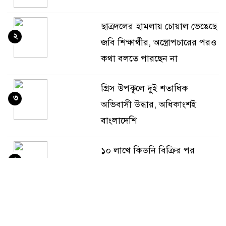
ছাত্রদলের হামলায় চোয়াল ভেঙেছে
২
জবি শিক্ষার্থীর, অস্ত্রোপচারের পরও
কথা বলতে পারছেন না
গ্রিস উপকূলে দুই শতাধিক
৩
অভিবাসী উদ্ধার, অধিকাংশই
বাংলাদেশি
১০ লাখে কিডনি বিক্রির পর
৪
দিনমজুর পেলেন মাত্র ৫০ হাজার
টাকা
‘এরকম এতিম দশায় ওপেন হইলো
৫