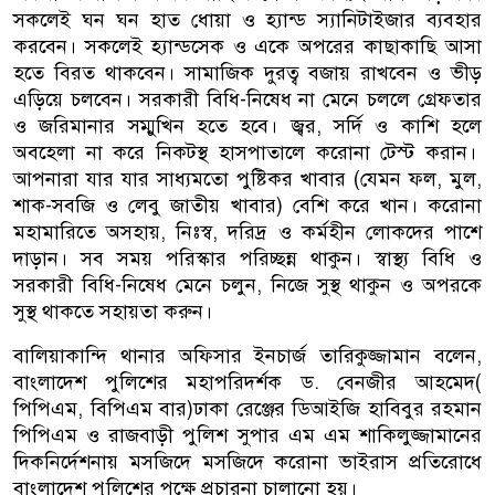
সকলেই ঘন ঘন হাত ধোয়া ও হ্যান্ড স্যানিটাইজার ব্যবহার
করবেন। সকলেই হ্যান্ডসেক ও একে অপরের কাছাকাছি আসা
হতে বিরত থাকবেন। সামাজিক দুরত্ব বজায় রাখবেন ও ভীড়
এড়িয়ে চলবেন। সরকারী বিধি-নিষেধ না মেনে চললে গ্রেফতার
ও জরিমানার সম্মুখিন হতে হবে। জ্বর, সর্দি ও কাশি হলে
অবহেলা না করে নিকটস্থ হাসপাতালে করোনা টেস্ট করান।
আপনারা যার যার সাধ্যমতো পুষ্টিকর খাবার (যেমন ফল, মুল,
শাক-সবজি ও লেবু জাতীয় খাবার) বেশি করে খান। করোনা
মহামারিতে অসহায়, নিঃস্ব, দরিদ্র ও কর্মহীন লোকদের পাশে
দাড়ান। সব সময় পরিস্কার পরিচ্ছন্ন থাকুন। স্বাস্থ্য বিধি ও
সরকারী বিধি-নিষেধ মেনে চলুন, নিজে সুস্থ থাকুন ও অপরকে
সুস্থ থাকতে সহায়তা করুন।
বালিয়াকান্দি থানার অফিসার ইনচার্জ তারিকুজ্জামান বলেন,
বাংলাদেশ পুলিশের মহাপরিদর্শক ড. বেনজীর আহমেদ(
পিপিএম, বিপিএম বার)ঢাকা রেঞ্জের ডিআইজি হাবিবুর রহমান
পিপিএম ও রাজবাড়ী পুলিশ সুপার এম এম শাকিলুজ্জামানের
দিকনির্দেশনায় মসজিদে মসজিদে করোনা ভাইরাস প্রতিরোধে
বাংলাদেশ পুলিশের পক্ষে প্রচারনা চালানো হয়।