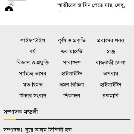
আত্মীয়ের জামিন পেতে মাছ, লেবু,
৪
সিঁদুর দিয়ে শ্মশানে কালো জাদু,
আটক ১
শার্শায় এক হাজার পিস ইয়াবাসহ
লাইফস্টাইল
কৃষি ও প্রকৃতি
প্রবাসের খবর
৫
বেনাপোলের কাদের আটক
ধর্ম
জব মার্কেট
স্বাস্থ্য
বিজ্ঞান ও প্রযুক্তি
সারাদেশ
রাজবাড়ী জেলা
শিশু হত্যা মামলায় জামিনে বেরিয়ে
৬
সাহিত্য আসর
হাইলাইটস
অপরাধ
গৃহকর্ত্রীকে খুন, কে এই লাইলী?
মত-দ্বিমত
ভ্রমণ বিচিত্রা
হাইলাইটস
ছাত্রত্ব শেষে হলে থাকার সুযোগ
ফিচার সংবাদ
শিক্ষাঙ্গন
রকমারি
৭
প্রত্যাখ্যান জাকসুর, প্রজ্ঞাপন বাতিলে
আলটিমেটাম
সম্পাদক মন্ডলী
রাজবাড়ীতে সাপের কামড়ে যুবকের
সম্পাদকঃ নুরে আলম সিদ্দিকী হক
৮