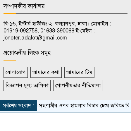
১০
সম্পাদকীয় কার্যালয়
থাকার পর ঢাকায় ফিরলেন বিমানের
যাত্রীরা
বি-১৬, ইস্টার্ন হাউজিং-২, কল্যানপুর, ঢাকা। মোবাইল :
01919-092756, 01638-390066 ই-মেইল :
jonoter.adalot@gmail.com
প্রয়োজনীয় লিংক সমূহ
যোগাযোগ
আমাদের কথা
আমাদের টিম
বিজ্ঞাপন মূল্য তালিকা
গোপনীয়তার নীতিমালা
সর্বস্বত্ব সংরক্ষিত দৈনিক জনতার আদালত
সর্বশেষ সংবাদ :
সহপাঠীর ওপর হামলার বিচার চেয়ে জবিতে বিক্ষো
Theme Developed BY
ThemesBazar.Com