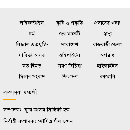
মানুষ আর বিভ্রান্ত হবে না :
প্রধানমন্ত্রী
লাইফস্টাইল
কৃষি ও প্রকৃতি
প্রবাসের খবর
কাল এসএসসি পরীক্ষার ফলাফল
৬
ধর্ম
জব মার্কেট
স্বাস্থ্য
প্রকাশ, উদ্বোধন করবেন শিক্ষামন্ত্রী
বিজ্ঞান ও প্রযুক্তি
সারাদেশ
রাজবাড়ী জেলা
বাঁশখালীতে প্রধানমন্ত্রী, সমুদ্রপাড়ে
সাহিত্য আসর
হাইলাইটস
অপরাধ
৭
জনতার ঢল
মত-দ্বিমত
ভ্রমণ বিচিত্রা
হাইলাইটস
ফিচার সংবাদ
শিক্ষাঙ্গন
রকমারি
মাতারবাড়ি কয়লা বিদ্যুৎকেন্দ্র
৮
পরিদর্শন করলেন প্রধানমন্ত্রী
সম্পাদক মন্ডলী
বন্যায় স্থগিত আলিম পরীক্ষার নতুন
৯
সম্পাদকঃ নুরে আলম সিদ্দিকী হক
সময়সূচি প্রকাশ
নির্বাহী সম্পাদকঃ সৌমিত্র শীল চন্দন
দুই দিন রোম বিমানবন্দরে আটকে