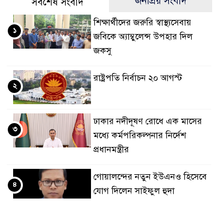
জনপ্রিয় সংবাদ
সর্বশেষ সংবাদ
শিক্ষার্থীদের জরুরি স্বাস্থ্যসেবায়
১
জবিকে অ্যাম্বুলেন্স উপহার দিল
জকসু
রাষ্ট্রপতি নির্বাচন ২০ আগস্ট
২
ঢাকার নদীদূষণ রোধে এক মাসের
৩
মধ্যে কর্মপরিকল্পনার নির্দেশ
প্রধানমন্ত্রীর
গোয়ালন্দের নতুন ইউএনও হিসেবে
৪
যোগ দিলেন সাইফুল হুদা