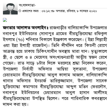
সংবাদদাতা-
প্রকাশের সময় : ০৬:১২:৩৮ অপরাহ্ন, রবিবার, ৮ নভেম্বর ২০২০
জনতার আদালত অনলাইন॥
রাজবাড়ীর বালিয়াকান্দি উপজেলার
নবাবপুর ইউনিয়নের সোনাপুর গ্রামের বীরমুক্তিযোদ্ধা রফিকুল
ইসলাম (৭০) শনিবার বিকালে ইন্তেকাল করেছেন। ( ইন্না লিল্লাহী
ওয়া ইন্না ইলাহী রাজেউন)। তিনি দীর্ঘদিন ধরে কিডনী রোগে
আক্রান্ত হয়ে ঢাকায় চিকিৎসাধীন অবস্থায় মারা যান। মৃত্যুকালে
স্ত্রী, ৫ ছেলে ও ৪ মেয়েসহ অসংখ্যগুনগ্রাহী আত্বীয় স্বজন রেখে
গেছেন। রাত সাড়ে ৮টার দিকে মরদেহে শ্রদ্ধা নিবেদন করেন,
উপজেলা নির্বাহী অফিসার আম্বিয়া সুলতানা, উপজেলা
চেয়ারম্যান বীরমুক্তিযোদ্ধা আবুল কালাম আজাদ, বালিয়াকান্দি
থানার অফিসার ইনচার্জ তারিকুজ্জামান, উপজেলা সাবেক
মুক্তিযোদ্ধা কমান্ডার বীরমুক্তিযোদ্ধা আব্দুল মতিন ফেরদৌস,
নবাবপুর ইউনিয়নের চেয়ারম্যান আবুল হাসান আলীসহ
বীরমুক্তিযোদ্ধারা উপস্থিত ছিলেন। পরে পারিবারিক কবরস্থানে
দাফন করা হয়।