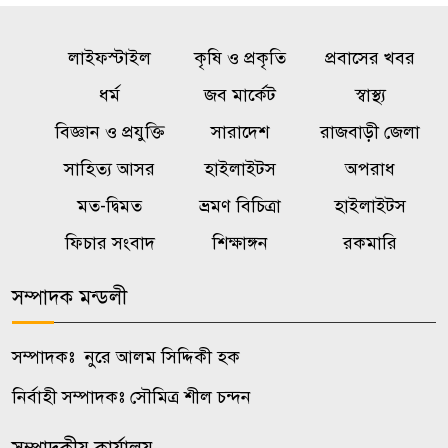
এবার নিয়োগ পরীক্ষায় অনিয়মের
৫
অভিযোগে উত্তাল ভারতের ঝাড়খণ্ড
লাইফস্টাইল
কৃষি ও প্রকৃতি
প্রবাসের খবর
অনিয়ম-দুর্নীতির অভিযোগে বিমানের
ধর্ম
জব মার্কেট
স্বাস্থ্য
৬
সব পদোন্নতি স্থগিত
বিজ্ঞান ও প্রযুক্তি
সারাদেশ
রাজবাড়ী জেলা
সাহিত্য আসর
হাইলাইটস
অপরাধ
জুলাইয়ে সড়ক দুর্ঘটনায় নিহত ৪১৬,
৭
মত-দ্বিমত
ভ্রমণ বিচিত্রা
হাইলাইটস
আহত ৬২৯
ফিচার সংবাদ
শিক্ষাঙ্গন
রকমারি
১১ দলীয় ঐক্যের ঘেরাও কর্মসূচি,
৮
সম্পাদক মন্ডলী
সচিবালয়ের সামনে অতিরিক্ত পুলিশ
সম্পাদকঃ নুরে আলম সিদ্দিকী হক
১১ দলীয় ঐক্যের ঘেরাও কর্মসূচি
৯
ঘিরে সচিবালয়ের সব গেট বন্ধ
নির্বাহী সম্পাদকঃ সৌমিত্র শীল চন্দন