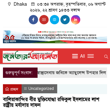
Dhaka
০৩:৩৪ অপরাহ্ন, বৃহস্পতিবার, ০৬ অগাস্ট
২০২৬, ২২ শ্রাবণ ১৪৩৩ বঙ্গাব্দ
All
শিক্ষার্থীদের জরুরি স্বাস্থ্যসেবায় জবিকে অ্যাম্বুলেন্স উপহার দিল জক
গুরুত্বপূর্ণ সংবাদ:
Uncategorized
প্রচ্ছদ
বালিয়াকান্দির বীর মুক্তিযোদ্ধা রফিকুল ইসলামের লাশ
রাষ্ট্রীয় মর্যাদায় দাফন