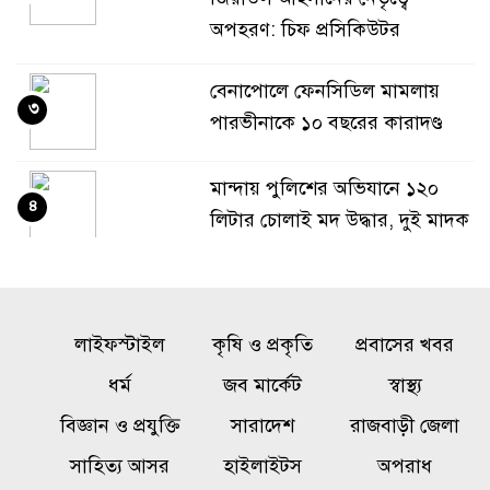
অপহরণ: চিফ প্রসিকিউটর
বেনাপোলে ফেনসিডিল মামলায়
৩
পারভীনাকে ১০ বছরের কারাদণ্ড
মান্দায় পুলিশের অভিযানে ১২০
৪
লিটার চোলাই মদ উদ্ধার, দুই মাদক
কারবারি পলাতক
অনৈতিক কর্মকাণ্ডের অভিযোগে
৫
লাইফস্টাইল
জামায়াত নেতা বহিষ্কার
কৃষি ও প্রকৃতি
প্রবাসের খবর
ধর্ম
জব মার্কেট
স্বাস্থ্য
১০ তলা থেকে পড়ে গর্ভবতী নারীর
বিজ্ঞান ও প্রযুক্তি
সারাদেশ
রাজবাড়ী জেলা
৬
মৃত্যু, অলৌকিকভাবে বেঁচে গেল
সাহিত্য আসর
হাইলাইটস
অপরাধ
অনাগত শিশু!