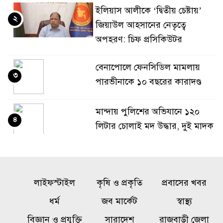
ইলিয়াস আলীকে ‘দ্বিতীয় চেষ্টায়’
২
জিয়াউল আহসানের নেতৃত্বে
অপহরণ: চিফ প্রসিকিউটর
বেনাপোলে ফেনসিডিল মামলায়
৩
পারভীনাকে ১০ বছরের কারাদণ্ড
মান্দায় পুলিশের অভিযানে ১২০
৪
লিটার চোলাই মদ উদ্ধার, দুই মাদক
কারবারি পলাতক
অনৈতিক কর্মকাণ্ডের অভিযোগে
৫
লাইফস্টাইল
জামায়াত নেতা বহিষ্কার
কৃষি ও প্রকৃতি
প্রবাসের খবর
ধর্ম
জব মার্কেট
স্বাস্থ্য
১০ তলা থেকে পড়ে গর্ভবতী নারীর
বিজ্ঞান ও প্রযুক্তি
সারাদেশ
রাজবাড়ী জেলা
৬