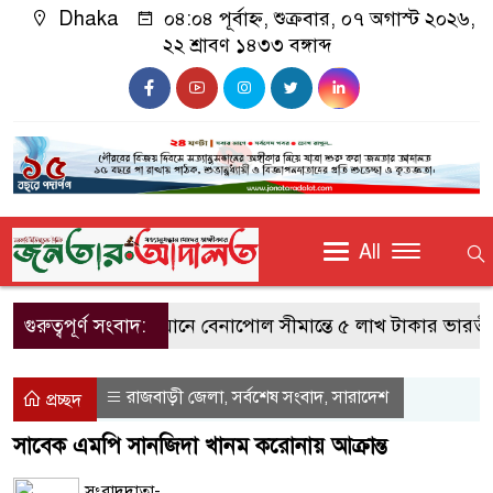
Dhaka
০৪:০৪ পূর্বাহ্ন, শুক্রবার, ০৭ অগাস্ট ২০২৬,
২২ শ্রাবণ ১৪৩৩ বঙ্গাব্দ
All
গুরুত্বপূর্ণ সংবাদ:
বিজিবির অভিযানে বেনাপোল সীমান্তে ৫ লাখ টাকার ভারতীয় চ
রাজবাড়ী জেলা
সর্বশেষ সংবাদ
সারাদেশ
,
,
প্রচ্ছদ
সাবেক এমপি সানজিদা খানম করোনায় আক্রান্ত
সংবাদদাতা-