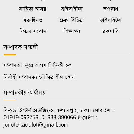
মৃত্যু, অলৌকিকভাবে বেঁচে গেল
সাহিত্য আসর
হাইলাইটস
অপরাধ
অনাগত শিশু!
মত-দ্বিমত
ভ্রমণ বিচিত্রা
হাইলাইটস
রাষ্ট্রবিরোধী গোপন তৎপরতায়
ফিচার সংবাদ
শিক্ষাঙ্গন
রকমারি
৭
জবির ৬৮ শিক্ষকের সংশ্লিষ্টতা তদন্তে
কমিটি
সম্পাদক মন্ডলী
অস্ট্রেলিয়ার সাথে বাণিজ্য, বিনিয়োগ
সম্পাদকঃ নুরে আলম সিদ্দিকী হক
৮
ও দক্ষতা উন্নয়ন জোরদারে
নির্বাহী সম্পাদকঃ সৌমিত্র শীল চন্দন
গুরুত্বারোপ
সম্পাদকীয় কার্যালয়
উপজেলা ভাইস চেয়ারম্যানদের
৯
অপসারণ কেন অবৈধ নয়, জানতে
বি-১৬, ইস্টার্ন হাউজিং-২, কল্যানপুর, ঢাকা। মোবাইল :
চেয়ে রুল
01919-092756, 01638-390066 ই-মেইল :
jonoter.adalot@gmail.com
ভিআইপি-সিআইপিসহ সবার জন্য