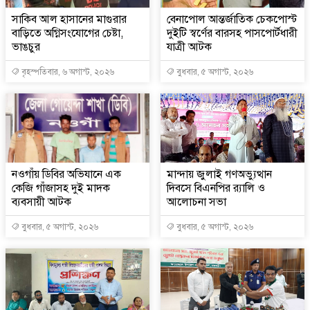
সাকিব আল হাসানের মাগুরার
বেনাপোল আন্তর্জাতিক চেকপোস্ট
বাড়িতে অগ্নিসংযোগের চেষ্টা,
দুইটি স্বর্ণের বারসহ পাসপোর্টধারী
ভাঙচুর
যাত্রী আটক
বৃহস্পতিবার, ৬ অগাস্ট, ২০২৬
বুধবার, ৫ অগাস্ট, ২০২৬
নওগাঁয় ডিবির অভিযানে এক
মান্দায় জুলাই গণঅভ্যুত্থান
কেজি গাঁজাসহ দুই মাদক
দিবসে বিএনপির র‍্যালি ও
ব্যবসায়ী আটক
আলোচনা সভা
বুধবার, ৫ অগাস্ট, ২০২৬
বুধবার, ৫ অগাস্ট, ২০২৬