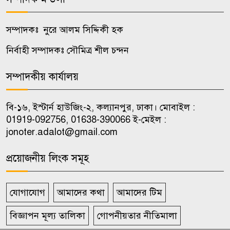
বিএনপির র‍্যালি ও আলোচনা সভা
সম্পাদকঃ নুরে আলম সিদ্দিকী হক
জাবিতে প্রকাশ্যে ঘুরছেন জুলাই
৯
হামলায় বহিষ্কৃত ছাত্রলীগকর্মী,
নির্বাহী সম্পাদকঃ সৌমিত্র শীল চন্দন
আসাদুলের বিরুদ্ধে ‘শেল্টার’
সম্পাদকীয় কার্যালয়
দেওয়ার অভিযোগ
রাজবাড়ীতে গাভী পালন বিষয়ক
বি-১৬, ইস্টার্ন হাউজিং-২, কল্যানপুর, ঢাকা। মোবাইল :
১০
01919-092756, 01638-390066 ই-মেইল :
প্রশিক্ষণ
jonoter.adalot@gmail.com
প্রয়োজনীয় লিংক সমূহ
যোগাযোগ
আমাদের কথা
আমাদের টিম
বিজ্ঞাপন মূল্য তালিকা
গোপনীয়তার নীতিমালা