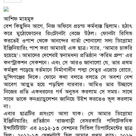
আশিফ মাহমুদ
বেশ কিছুদিন আগে, নিজ অফিসে প্রচন্ড কর্মব্যস্ত ছিলাম। হঠাৎ
করে মুঠোফোনের রিংটোনটা বেজে উঠল। ফোনটা রিসিভ
করতেই ওপাশ থেকে আনন্দের বার্তা শোনালো সদ্য ডিপ্লোমা
ইঞ্জিনিয়ারিং পাশ করা আমারই এক ছাত্র। স্যার, ‘আমার চাকরি
হয়েছে’। আমাদের দেশেরই স্বনামধন্য প্রতিষ্ঠান ‘করিম গ্রুপ’ এর
কনস্ট্রাকশন সেকশনে। এবং সে আরও জানালো যে, তার প্রথম
কর্মস্থল পড়েছে বর্তমানে নির্মাণাধীন পদ্মা সেতুর এপ্রোচ রোডে,
মুন্সিগঞ্জের দিকে। ফোনে কথা বলতে বলতে সে অবশ্য বেশ
আবেগ আপ্লুত হয়ে পড়ছিল বারবার। আমিও তার উচ্ছাসে
নিজের প্রতি একধরনের গর্ব অনুভব করলাম সে সময়। সাথে
সাথে তাকে কনগ্র্যাচুলেশন জানিয়ে উইশ করতেও ভূল করলাম
না।
এবার ছাত্রটির প্রসংগে আসা যাক। সে আমার ডিপ্লোমা
ইঞ্জিনিয়ারিং প্রতিষ্ঠান ‘রাজবাড়ী বেসরকারি পলিটেকনিক
ইন্সটিটিউট’ এর ২০১২-১৩ সেশনের সিভিল ডিপার্টমেন্টের ছাত্র
ছিল। ২০১২-১৩ সেশনটাই ছিল আমার প্রথম ব্যাচ। ২০১৬