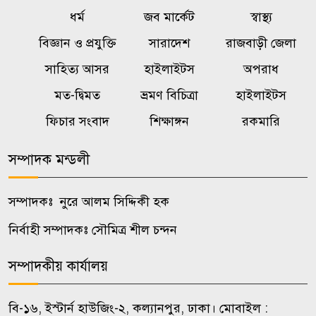
ধর্ম
জব মার্কেট
স্বাস্থ্য
১০ তলা থেকে পড়ে গর্ভবতী নারীর
বিজ্ঞান ও প্রযুক্তি
সারাদেশ
রাজবাড়ী জেলা
৬
মৃত্যু, অলৌকিকভাবে বেঁচে গেল
সাহিত্য আসর
হাইলাইটস
অপরাধ
অনাগত শিশু!
মত-দ্বিমত
ভ্রমণ বিচিত্রা
হাইলাইটস
রাষ্ট্রবিরোধী গোপন তৎপরতায়
ফিচার সংবাদ
শিক্ষাঙ্গন
রকমারি
৭
জবির ৬৮ শিক্ষকের সংশ্লিষ্টতা তদন্তে
কমিটি
সম্পাদক মন্ডলী
অস্ট্রেলিয়ার সাথে বাণিজ্য, বিনিয়োগ
সম্পাদকঃ নুরে আলম সিদ্দিকী হক
৮
ও দক্ষতা উন্নয়ন জোরদারে
নির্বাহী সম্পাদকঃ সৌমিত্র শীল চন্দন
গুরুত্বারোপ
সম্পাদকীয় কার্যালয়
উপজেলা ভাইস চেয়ারম্যানদের
৯
অপসারণ কেন অবৈধ নয়, জানতে
বি-১৬, ইস্টার্ন হাউজিং-২, কল্যানপুর, ঢাকা। মোবাইল :
চেয়ে রুল