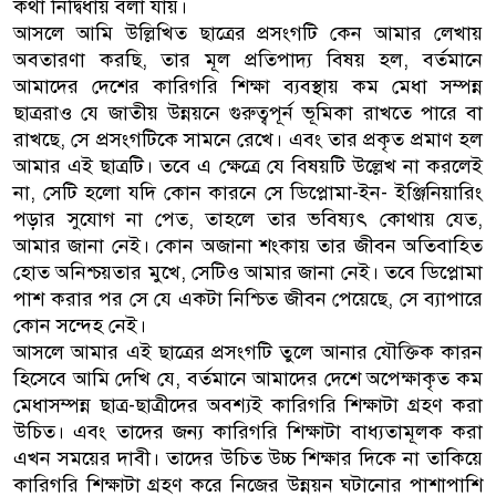
কথা নির্দ্বিধায় বলা যায়।
আসলে আমি উল্লিখিত ছাত্রের প্রসংগটি কেন আমার লেখায়
অবতারণা করছি, তার মূল প্রতিপাদ্য বিষয় হল, বর্তমানে
আমাদের দেশের কারিগরি শিক্ষা ব্যবস্থায় কম মেধা সম্পন্ন
ছাত্ররাও যে জাতীয় উন্নয়নে গুরুত্বপূর্ন ভূমিকা রাখতে পারে বা
রাখছে, সে প্রসংগটিকে সামনে রেখে। এবং তার প্রকৃত প্রমাণ হল
আমার এই ছাত্রটি। তবে এ ক্ষেত্রে যে বিষয়টি উল্লেখ না করলেই
না, সেটি হলো যদি কোন কারনে সে ডিপ্লোমা-ইন- ইঞ্জিনিয়ারিং
পড়ার সুযোগ না পেত, তাহলে তার ভবিষ্যৎ কোথায় যেত,
আমার জানা নেই। কোন অজানা শংকায় তার জীবন অতিবাহিত
হোত অনিশ্চয়তার মুখে, সেটিও আমার জানা নেই। তবে ডিপ্লোমা
পাশ করার পর সে যে একটা নিশ্চিত জীবন পেয়েছে, সে ব্যাপারে
কোন সন্দেহ নেই।
আসলে আমার এই ছাত্রের প্রসংগটি তুলে আনার যৌক্তিক কারন
হিসেবে আমি দেখি যে, বর্তমানে আমাদের দেশে অপেক্ষাকৃত কম
মেধাসম্পন্ন ছাত্র-ছাত্রীদের অবশ্যই কারিগরি শিক্ষাটা গ্রহণ করা
উচিত। এবং তাদের জন্য কারিগরি শিক্ষাটা বাধ্যতামূলক করা
এখন সময়ের দাবী। তাদের উচিত উচ্চ শিক্ষার দিকে না তাকিয়ে
কারিগরি শিক্ষাটা গ্রহণ করে নিজের উন্নয়ন ঘটানোর পাশাপাশি