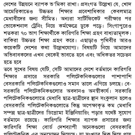
দেশের উন্নয়নে ব্যাপক ভ’মিকা রাখা। প্রসংগত উল্লেখ্য যে, খোদ
আমেরিকাতেও উচ্চতর শিক্ষার প্রবেশাধিকার কেবলমাত্র
মেধাবীদের জন্য সীমিত। অন্যরা সার্টিফিকেট পরীক্ষার পর
ভোকেশনাল ট্রেনিং নিয়ে কর্মক্ষেত্রে ঢুকে পড়ে। সিংগাপুরেও
শতকরা ৭০ ভাগ শিক্ষার্থীকে কারিগরি শিক্ষা গ্রহণ বাধ্যতামূলক।
বাকিরা উচ্চতর শিক্ষা গ্রহণ করে। এছাড়াও পৃথিবীর আরও
কয়েকটি দেশের কথা উল্লেখযোগ্য। বিষয়টি নিয়ে আমাদের
অভিবাবকদের এখন থেকেই ভাবতে হবে এবং অধিকতর সচেতন
হতে হবে
তবে সুখের বিষয় যেটি, সেটি আমাদের দেশে বর্তমানে কারিগরি
শিক্ষার প্রসারে সরকারি পলিটেকনিকগুলোর পাশাপাশি
বেসরকারি পলিটেকনিকগুলোও সমান তালে এগিয়ে চলছে। বে-
সরকারি পলিটেকনিকগুলোর অবদানও অনস্বীকার্য। সরকারি
পলিটেকনিকগুলোতে মেধাবি ছাত্র-ছাত্রীদের স্থান সংকুলান হলেও
বেসরকারি পলিটেকনিকগুলোতে কিন্তু অপেক্ষাকৃত কম মেধাবি
সম্পন্ন ছাত্র-ছাত্রীদের ডিপ্লোমা ইঞ্জিনিয়ারিং পড়ার যথেষ্ট সুযোগ
বর্তমানে রয়েছে। কারিগরি শিক্ষার ব্যাপক প্রসারের জন্য
কারিগরি শিক্ষা বোর্ড দেশব্যাপী অনেকগুলো বেসরকারি
পলিটেকনিক এর অনুমোদন দিয়েছে। যা সংখ্যার দিক দিয়ে প্রায়