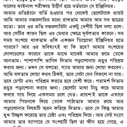
সালের ফাইনাল পরীক্ষায় উত্তীর্ণ হয়ে বর্তমানে সে ইঞ্জিনিয়র।
আমার প্রতিষ্ঠানে ভর্তি হওয়ার পর থেকেই ছেলেটাকে প্রায়ই
আমি আমার নজরদারির মধ্যে রাখতাম আমার আর সব ছাত্রের
মতো। তবে ওর প্রতি নজরদারিটা একটু বেশীই ছিল বলা চলে।
আর সেটির কারন ছিল ওর মেধার ক্ষেত্রে দূর্বলতার কারনে। সব
সময় সংশয়ে থাকতাম ওকি একজন ডিপ্লোমা ইঞ্জিনিয়র হতে
পারবে? আর ওর ভবিষ্যৎই বা কি হবে? আমার সংশয়ের
দোলাচলের কারণে তাকে মাঝে মাঝেই আমার রুমে ডেকে
আনতাম। পাশাপাশি তাগিদ দিতাম পড়াশোনায় প্রচুর পরিশ্রম
করার জন্য। তখন সে বলতো, স্যার আমার জন্য দোয়া করবেন।
আমি বলতাম দোয়া করব ঠিকই, তবে সেটা যেন বিফলে না যায়।
তবে চেস্টা এবং পরিশ্রম করতে হবে বেশী করে। পরামর্শ দিতাম
প্রচুর পড়াশোনা করার জন্য। ছেলেটা মাথা নিচু করে আমার
কথায় সায় দিয়ে একসময় চলে যেত। প্রায়শ:ই তাকে এভাবে
আমার পিয়নকে দিয়ে ডেকে পাঠাতাম আমার রুমে আর
পড়াশোনার বিষয়টি স্মরন করিয়ে দিতাম। তবে সে কিন্তু আমার
মুখ উজ্জ্বল করেছে তার চেষ্টা এবং পরিশ্রম দিয়ে। আর সেই সংগে
আমার তার ব্যাপারে যে সংশয়টি ছিল তা ক্ষীণ হয়ে গেছে, এ