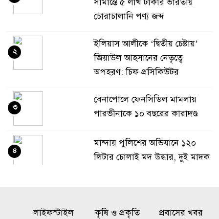
সীমান্তে ৫ লাখ টাকার ভারতীয়
চোরাচালানি পণ্য জব্দ
ইলিয়াস আলীকে ‘দ্বিতীয় চেষ্টায়’
২
জিয়াউল আহসানের নেতৃত্বে
অপহরণ: চিফ প্রসিকিউটর
বেনাপোলে ফেনসিডিল মামলায়
৩
পারভীনাকে ১০ বছরের কারাদণ্ড
মান্দায় পুলিশের অভিযানে ১২০
৪
লিটার চোলাই মদ উদ্ধার, দুই মাদক
কারবারি পলাতক
অনৈতিক কর্মকাণ্ডের অভিযোগে
৫
লাইফস্টাইল
জামায়াত নেতা বহিষ্কার
কৃষি ও প্রকৃতি
প্রবাসের খবর