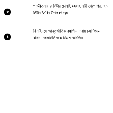
পত্নীতলায় ৪ লিটার চোলাই মদসহ নারী গ্রেপ্তার, ৭০
৩
লিটার তৈরির উপকরণ জব্দ
ঝিনাইদহে আন্তর্জাতিক র‌্যাপিড দাবায় চ্যাম্পিয়ন
৪
রাবিদ, বয়সভিত্তিকে সিএম আবজিদ
আত্মীয়ের জামিন পেতে মাছ, লেবু, সিঁদুর দিয়ে শ্মশানে
৫
কালো জাদু, আটক ১
শার্শায় এক হাজার পিস ইয়াবাসহ বেনাপোলের কাদের
৬
আটক
শিশু হত্যা মামলায় জামিনে বেরিয়ে গৃহকর্ত্রীকে খুন, কে
৭
এই লাইলী?