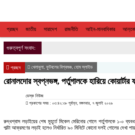
প্রচ্ছদ
জাতীয়
সারাদেশ
রাজনীতি
আইন-মানবাধিকার
আন্তর্
গুরুত্বপূর্ণ সংবাদ:
খেলাধুলা
ফুটবলের বিশ্বমঞ্চ
হোম স্লাইড
,
,
প্রচ্ছদ
রোনালদোর স্বপ্নভঙ্গ, পর্তুগালকে হারিয়ে কোয়ার্টার
ডেস্ক নিউজ
প্রকাশের সময় : ০৩:৪২:৩৮ পূর্বাহ্ন, মঙ্গলবার, ৭ জুলাই ২০২৬
রুদ্ধশ্বাস লড়াইয়ের শেষ মুহূর্তে মিকেল মেরিনোর গোলে পর্তুগালকে ১-০ ব্যব
পাল্টা আক্রমণের লড়াই হলেও নির্ধারিত ৯০ মিনিটে কোনো দলই গোলের দেখা পায়