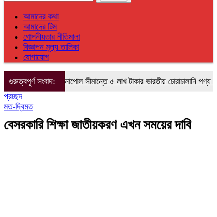
আমাদের কথা
আমাদের টিম
গোপনীয়তার নীতিমালা
বিজ্ঞাপন মূল্য তালিকা
যোগাযোগ
বির অভিযানে বেনাপোল সীমান্তে ৫ লাখ টাকার ভারতীয় চোরাচালানি পণ্য জব্দ
গুরুত্বপূর্ণ সংবাদ:
ইল
প্রচ্ছদ
মত-দ্বিমত
বেসরকারি শিক্ষা জাতীয়করণ এখন সময়ের দাবি