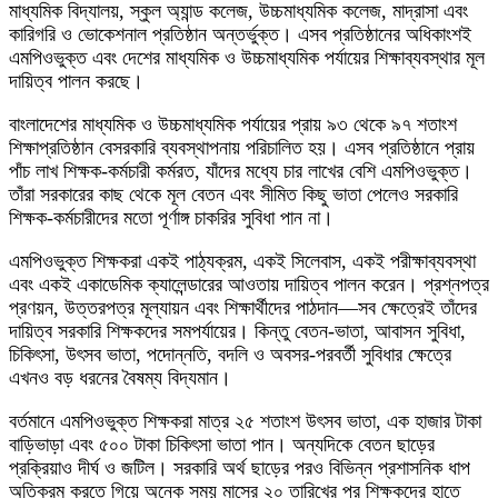
মাধ্যমিক বিদ্যালয়, স্কুল অ্যান্ড কলেজ, উচ্চমাধ্যমিক কলেজ, মাদ্রাসা এবং
কারিগরি ও ভোকেশনাল প্রতিষ্ঠান অন্তর্ভুক্ত। এসব প্রতিষ্ঠানের অধিকাংশই
এমপিওভুক্ত এবং দেশের মাধ্যমিক ও উচ্চমাধ্যমিক পর্যায়ের শিক্ষাব্যবস্থার মূল
দায়িত্ব পালন করছে।
বাংলাদেশের মাধ্যমিক ও উচ্চমাধ্যমিক পর্যায়ের প্রায় ৯৩ থেকে ৯৭ শতাংশ
শিক্ষাপ্রতিষ্ঠান বেসরকারি ব্যবস্থাপনায় পরিচালিত হয়। এসব প্রতিষ্ঠানে প্রায়
পাঁচ লাখ শিক্ষক-কর্মচারী কর্মরত, যাঁদের মধ্যে চার লাখের বেশি এমপিওভুক্ত।
তাঁরা সরকারের কাছ থেকে মূল বেতন এবং সীমিত কিছু ভাতা পেলেও সরকারি
শিক্ষক-কর্মচারীদের মতো পূর্ণাঙ্গ চাকরির সুবিধা পান না।
এমপিওভুক্ত শিক্ষকরা একই পাঠ্যক্রম, একই সিলেবাস, একই পরীক্ষাব্যবস্থা
এবং একই একাডেমিক ক্যালেন্ডারের আওতায় দায়িত্ব পালন করেন। প্রশ্নপত্র
প্রণয়ন, উত্তরপত্র মূল্যায়ন এবং শিক্ষার্থীদের পাঠদান—সব ক্ষেত্রেই তাঁদের
দায়িত্ব সরকারি শিক্ষকদের সমপর্যায়ের। কিন্তু বেতন-ভাতা, আবাসন সুবিধা,
চিকিৎসা, উৎসব ভাতা, পদোন্নতি, বদলি ও অবসর-পরবর্তী সুবিধার ক্ষেত্রে
এখনও বড় ধরনের বৈষম্য বিদ্যমান।
বর্তমানে এমপিওভুক্ত শিক্ষকরা মাত্র ২৫ শতাংশ উৎসব ভাতা, এক হাজার টাকা
বাড়িভাড়া এবং ৫০০ টাকা চিকিৎসা ভাতা পান। অন্যদিকে বেতন ছাড়ের
প্রক্রিয়াও দীর্ঘ ও জটিল। সরকারি অর্থ ছাড়ের পরও বিভিন্ন প্রশাসনিক ধাপ
অতিক্রম করতে গিয়ে অনেক সময় মাসের ২০ তারিখের পর শিক্ষকদের হাতে