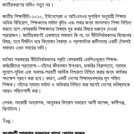
জাতীয়করণের দাবিও নতুন নয়।
জাতীয় শিক্ষানীতি-২০১০, ইউনেস্কো ও আইএলওর সুপারিশ অনুযায়ী শিক্ষায়
অধিক বিনিয়োগ, শিক্ষকদের মর্যাদা বৃদ্ধি এবং সবার জন্য মানসম্মত শিক্ষা নিশ্চিত
করতে হলে বেসরকারি শিক্ষকদের বৈষম্য দূর করার বিষয়ে গুরুত্ব দেওয়া
প্রয়োজন। জাতীয়করণই একমাত্র সমাধান কি না, তা নীতিনির্ধারকদের বিবেচনার
বিষয়; তবে দীর্ঘদিন ধরে বিদ্যমান বৈষম্য ও প্রশাসনিক জটিলতার একটি টেকসই
সমাধান এখন সময়ের দাবি।
বর্তমান সরকারের নীতিনির্ধারকদের প্রতি বেসরকারি এমপিওভুক্ত শিক্ষক-
কর্মচারীদের প্রত্যাশা—তাঁদের জীবনমান উন্নয়ন, চাকরির নিরাপত্তা, ন্যায্য
সুযোগ-সুবিধা এবং অবসর-পরবর্তী আর্থিক নিশ্চয়তা নিশ্চিত করার জন্য কার্যকর
পদক্ষেপ গ্রহণ করা হবে। কারণ, একটি দেশের শিক্ষাব্যবস্থার মূল শক্তি
শিক্ষক। তাঁদের ন্যায্য মর্যাদা ও অধিকার নিশ্চিত করা মানেই দেশের ভবিষ্যৎকে
আরও শক্তিশালী করা।
লেখক: সহকারী অধ্যাপক, আবুবকর বিশ্বাস মকছেদ আলী কলেজ, কালীগঞ্জ,
ঝিনাইদহ।
Tag :
সংবাদটি আপনার বন্ধুদের সাথে শেয়ার করুন-