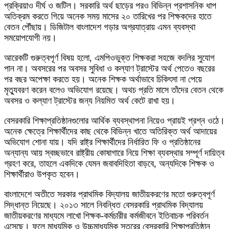
প্রক্রিয়াও দীর্ঘ ও জটিল। সরকারি অর্থ ছাড়ের পরও বিভিন্ন প্রশাসনিক ধাপ
অতিক্রম করতে গিয়ে অনেক সময় মাসের ২০ তারিখের পর শিক্ষকদের হাতে
বেতন পৌঁছায়। ডিজিটাল বাংলাদেশ গড়ার অগ্রযাত্রায় এমন ব্যবস্থা
সময়োপযোগী নয়।
আরেকটি গুরুত্বপূর্ণ বিষয় হলো, এমপিওভুক্ত শিক্ষকরা সহজে বদলির সুযোগ
পান না। অবসরের পর অবসর সুবিধা ও কল্যাণ ট্রাস্টের অর্থ পেতেও বছরের
পর বছর অপেক্ষা করতে হয়। অনেক শিক্ষক অর্থাভাবে চিকিৎসা না পেয়ে
মৃত্যুবরণ করেন বলেও অভিযোগ রয়েছে। অথচ প্রতি মাসে তাঁদের বেতন থেকে
অবসর ও কল্যাণ ট্রাস্টের জন্য নিয়মিত অর্থ কেটে রাখা হয়।
বেসরকারি শিক্ষাপ্রতিষ্ঠানগুলোর আর্থিক ব্যবস্থাপনা নিয়েও প্রায়ই প্রশ্ন ওঠে।
অনেক ক্ষেত্রে শিক্ষার্থীদের কাছ থেকে বিভিন্ন খাতে অতিরিক্ত অর্থ আদায়ের
অভিযোগ শোনা যায়। যদি রাষ্ট্র শিক্ষার্থীদের নির্ধারিত ফি ও প্রতিষ্ঠানের
অন্যান্য আয় স্বচ্ছভাবে রাষ্ট্রীয় কোষাগারে নিয়ে শিক্ষা ব্যবস্থার সম্পূর্ণ দায়িত্ব
গ্রহণ করে, তাহলে একদিকে যেমন জবাবদিহিতা বাড়বে, অন্যদিকে শিক্ষক ও
শিক্ষার্থীরাও উপকৃত হবেন।
বাংলাদেশে অতীতে সরকার প্রাথমিক বিদ্যালয় জাতীয়করণের মতো গুরুত্বপূর্ণ
সিদ্ধান্ত নিয়েছে। ২০১৩ সালে নিবন্ধিত বেসরকারি প্রাথমিক বিদ্যালয়
জাতীয়করণের মাধ্যমে লাখো শিক্ষক-কর্মচারীর কর্মজীবনে ইতিবাচক পরিবর্তন
এসেছে। ফলে মাধ্যমিক ও উচ্চমাধ্যমিক স্তরের বেসরকারি শিক্ষাপ্রতিষ্ঠান