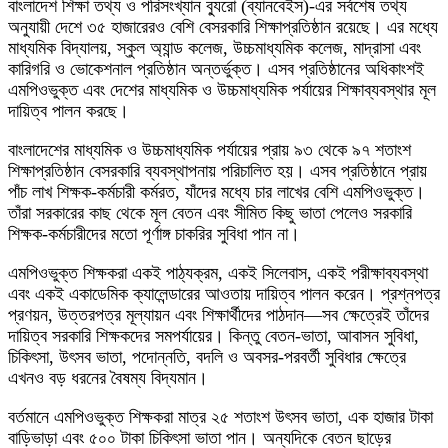
বাংলাদেশ শিক্ষা তথ্য ও পরিসংখ্যান ব্যুরো (ব্যানবেইস)-এর সর্বশেষ তথ্য
অনুযায়ী দেশে ৩৫ হাজারেরও বেশি বেসরকারি শিক্ষাপ্রতিষ্ঠান রয়েছে। এর মধ্যে
মাধ্যমিক বিদ্যালয়, স্কুল অ্যান্ড কলেজ, উচ্চমাধ্যমিক কলেজ, মাদ্রাসা এবং
কারিগরি ও ভোকেশনাল প্রতিষ্ঠান অন্তর্ভুক্ত। এসব প্রতিষ্ঠানের অধিকাংশই
এমপিওভুক্ত এবং দেশের মাধ্যমিক ও উচ্চমাধ্যমিক পর্যায়ের শিক্ষাব্যবস্থার মূল
দায়িত্ব পালন করছে।
বাংলাদেশের মাধ্যমিক ও উচ্চমাধ্যমিক পর্যায়ের প্রায় ৯৩ থেকে ৯৭ শতাংশ
শিক্ষাপ্রতিষ্ঠান বেসরকারি ব্যবস্থাপনায় পরিচালিত হয়। এসব প্রতিষ্ঠানে প্রায়
পাঁচ লাখ শিক্ষক-কর্মচারী কর্মরত, যাঁদের মধ্যে চার লাখের বেশি এমপিওভুক্ত।
তাঁরা সরকারের কাছ থেকে মূল বেতন এবং সীমিত কিছু ভাতা পেলেও সরকারি
শিক্ষক-কর্মচারীদের মতো পূর্ণাঙ্গ চাকরির সুবিধা পান না।
এমপিওভুক্ত শিক্ষকরা একই পাঠ্যক্রম, একই সিলেবাস, একই পরীক্ষাব্যবস্থা
এবং একই একাডেমিক ক্যালেন্ডারের আওতায় দায়িত্ব পালন করেন। প্রশ্নপত্র
প্রণয়ন, উত্তরপত্র মূল্যায়ন এবং শিক্ষার্থীদের পাঠদান—সব ক্ষেত্রেই তাঁদের
দায়িত্ব সরকারি শিক্ষকদের সমপর্যায়ের। কিন্তু বেতন-ভাতা, আবাসন সুবিধা,
চিকিৎসা, উৎসব ভাতা, পদোন্নতি, বদলি ও অবসর-পরবর্তী সুবিধার ক্ষেত্রে
এখনও বড় ধরনের বৈষম্য বিদ্যমান।
বর্তমানে এমপিওভুক্ত শিক্ষকরা মাত্র ২৫ শতাংশ উৎসব ভাতা, এক হাজার টাকা
বাড়িভাড়া এবং ৫০০ টাকা চিকিৎসা ভাতা পান। অন্যদিকে বেতন ছাড়ের