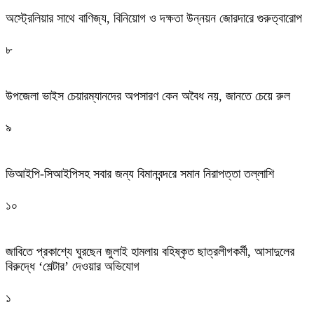
অস্ট্রেলিয়ার সাথে বাণিজ্য, বিনিয়োগ ও দক্ষতা উন্নয়ন জোরদারে গুরুত্বারোপ
৮
উপজেলা ভাইস চেয়ারম্যানদের অপসারণ কেন অবৈধ নয়, জানতে চেয়ে রুল
৯
ভিআইপি-সিআইপিসহ সবার জন্য বিমানবন্দরে সমান নিরাপত্তা তল্লাশি
১০
জাবিতে প্রকাশ্যে ঘুরছেন জুলাই হামলায় বহিষ্কৃত ছাত্রলীগকর্মী, আসাদুলের
বিরুদ্ধে ‘শেল্টার’ দেওয়ার অভিযোগ
১