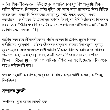
জাতীয় শিক্ষানীতি-২০১০, ইউনেস্কো ও আইএলওর সুপারিশ অনুযায়ী শিক্ষায়
অধিক বিনিয়োগ, শিক্ষকদের মর্যাদা বৃদ্ধি এবং সবার জন্য মানসম্মত শিক্ষা নিশ্চিত
করতে হলে বেসরকারি শিক্ষকদের বৈষম্য দূর করার বিষয়ে গুরুত্ব দেওয়া
প্রয়োজন। জাতীয়করণই একমাত্র সমাধান কি না, তা নীতিনির্ধারকদের বিবেচনার
বিষয়; তবে দীর্ঘদিন ধরে বিদ্যমান বৈষম্য ও প্রশাসনিক জটিলতার একটি টেকসই
সমাধান এখন সময়ের দাবি।
বর্তমান সরকারের নীতিনির্ধারকদের প্রতি বেসরকারি এমপিওভুক্ত শিক্ষক-
কর্মচারীদের প্রত্যাশা—তাঁদের জীবনমান উন্নয়ন, চাকরির নিরাপত্তা, ন্যায্য
সুযোগ-সুবিধা এবং অবসর-পরবর্তী আর্থিক নিশ্চয়তা নিশ্চিত করার জন্য কার্যকর
পদক্ষেপ গ্রহণ করা হবে। কারণ, একটি দেশের শিক্ষাব্যবস্থার মূল শক্তি
শিক্ষক। তাঁদের ন্যায্য মর্যাদা ও অধিকার নিশ্চিত করা মানেই দেশের ভবিষ্যৎকে
আরও শক্তিশালী করা।
লেখক: সহকারী অধ্যাপক, আবুবকর বিশ্বাস মকছেদ আলী কলেজ, কালীগঞ্জ,
ঝিনাইদহ।
সম্পাদক মন্ডলী
সম্পাদকঃ নুরে আলম সিদ্দিকী হক