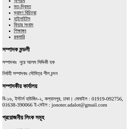
অপরাধ
মত-দ্বিমত
ভ্রমণ বিচিত্রা
হাইলাইটস
ফিচার সংবাদ
শিক্ষাঙ্গন
রকমারি
সম্পাদক মন্ডলী
সম্পাদকঃ নুরে আলম সিদ্দিকী হক
নির্বাহী সম্পাদকঃ সৌমিত্র শীল চন্দন
সম্পাদকীয় কার্যালয়
বি-১৬, ইস্টার্ন হাউজিং-২, কল্যানপুর, ঢাকা। মোবাইল : 01919-092756,
01638-390066 ই-মেইল : jonoter.adalot@gmail.com
প্রয়োজনীয় লিংক সমূহ