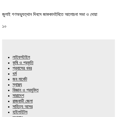
জুলাই গণঅভ্যুত্থান দিবসে জাককানইবিতে আলোচনা সভা ও দোয়া
১০
লাইফস্টাইল
কৃষি ও প্রকৃতি
প্রবাসের খবর
ধর্ম
জব মার্কেট
স্বাস্থ্য
বিজ্ঞান ও প্রযুক্তি
সারাদেশ
রাজবাড়ী জেলা
সাহিত্য আসর
হাইলাইটস