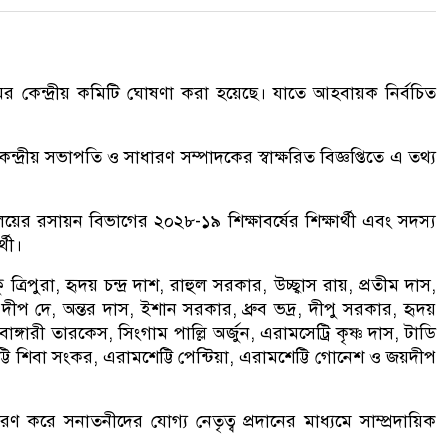
ের কেন্দ্রীয় কমিটি ঘোষণা করা হয়েছে। যাতে আহবায়ক নির্বচিত
্দ্রীয় সভাপতি ও সাধারণ সম্পাদকের স্বাক্ষরিত বিজ্ঞপ্তিতে এ তথ্য
লয়ের রসায়ন বিভাগের ২০২৮-১৯ শিক্ষাবর্ষের শিক্ষার্থী এবং সদস্য
্থী।
িপুরা, হৃদয় চন্দ্র দাশ, রাহুল সরকার, উচ্ছ্বাস রায়, প্রতীম দাস,
 দীপ দে, অন্তর দাস, ইশান সরকার, ধ্রুব ভদ্র, দীপু সরকার, হৃদয়
াঙ্গারী তারকেস, সিংগাম পাল্লি অর্জুন, এরামসেট্রি কৃষ্ণ দাস, টাডি
টি শিবা সংকর, এরামশেট্টি পেন্টিয়া, এরামশেট্টি গোনেশ ও জয়দীপ
রে সনাতনীদের যোগ্য নেতৃত্ব প্রদানের মাধ্যমে সাম্প্রদায়িক