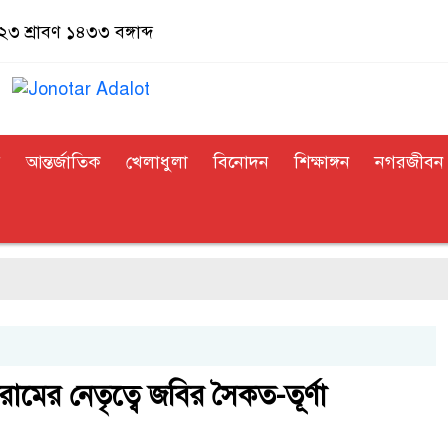
৩ শ্রাবণ ১৪৩৩ বঙ্গাব্দ
র
আন্তর্জাতিক
খেলাধুলা
বিনোদন
শিক্ষাঙ্গন
নগরজীবন
ামের নেতৃত্বে জবির সৈকত-তূর্ণা