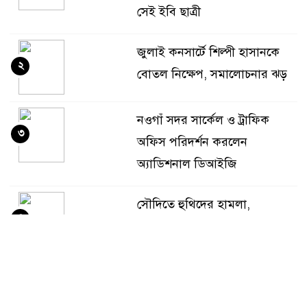
সেই ইবি ছাত্রী
জুলাই কনসার্টে শিল্পী হাসানকে
২
বোতল নিক্ষেপ, সমালোচনার ঝড়
নওগাঁ সদর সার্কেল ও ট্রাফিক
৩
অফিস পরিদর্শন করলেন
অ্যাডিশনাল ডিআইজি
সৌদিতে হুথিদের হামলা,
৪
বিদেশিসহ আহত ১১
সোনার দাম ভরিতে কমল ৩ হাজার
৫
২৬৬ টাকা