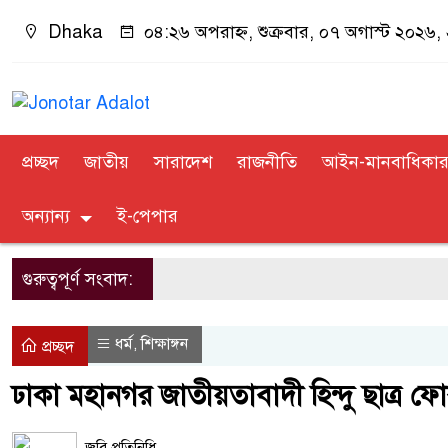
Dhaka
০৪:২৬ অপরাহ্ন, শুক্রবার, ০৭ অগাস্ট ২০২৬, ২
প্রচ্ছদ
জাতীয়
সারাদেশ
রাজনীতি
আইন-মানবাধিকা
অন্যান্য
ই-পেপার
গুরুত্বপূর্ণ সংবাদ:
ধর্ম
শিক্ষাঙ্গন
,
প্রচ্ছদ
ঢাকা মহানগর জাতীয়তাবাদী হিন্দু ছাত্র ফোর
জবি প্রতিনিধি