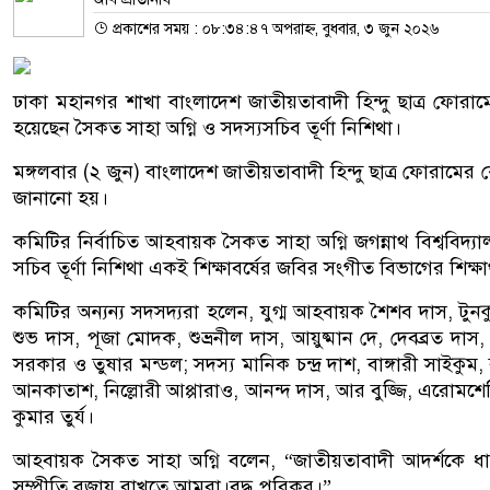
প্রকাশের সময় : ০৮:৩৪:৪৭ অপরাহ্ন, বুধবার, ৩ জুন ২০২৬
ঢাকা মহানগর শাখা বাংলাদেশ জাতীয়তাবাদী হিন্দু ছাত্র ফোরাম
হয়েছেন সৈকত সাহা অগ্নি ও সদস্যসচিব তূর্ণা নিশিথা।
মঙ্গলবার (২ জুন) বাংলাদেশ জাতীয়তাবাদী হিন্দু ছাত্র ফোরামের কেন
জানানো হয়।
কমিটির নির্বাচিত আহবায়ক সৈকত সাহা অগ্নি জগন্নাথ বিশ্ববিদ্যা
সচিব তূর্ণা নিশিথা একই শিক্ষাবর্ষের জবির সংগীত বিভাগের শিক্ষার
কমিটির অন্যন্য সদসদ্যরা হলেন, যুগ্ম আহবায়ক শৈশব দাস, টুনকু ত্র
শুভ দাস, পূজা মোদক, শুভ্রনীল দাস, আয়ুষ্মান দে, দেবব্রত দাস,
সরকার ও তুষার মন্ডল; সদস্য মানিক চন্দ্র দাশ, বাঙ্গারী সাইকুম, ব
আনকাতাশ, নিল্লোরী আপ্পারাও, আনন্দ দাস, আর বুজ্জি, এরোমশেট্
কুমার তুর্য।
আহবায়ক সৈকত সাহা অগ্নি বলেন, “জাতীয়তাবাদী আদর্শকে ধারণ ক
সম্প্রীতি বজায় রাখতে আমরা।বদ্ধ পরিকর।”