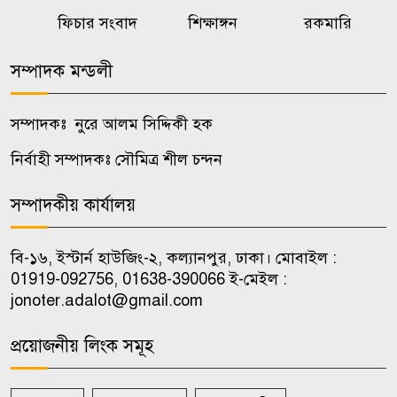
বাতিল হচ্ছে ব্যাংক রেজল্যুশন
ফিচার সংবাদ
শিক্ষাঙ্গন
রকমারি
৭
আইনের ‘১৮ক’ ধারা
সম্পাদক মন্ডলী
তদন্ত ও অন্তর্বর্তীকালীন আদেশের
৮
ক্ষমতা পাচ্ছে মানবাধিকার কমিশন
সম্পাদকঃ নুরে আলম সিদ্দিকী হক
নির্বাহী সম্পাদকঃ সৌমিত্র শীল চন্দন
বর্ণাঢ্য আয়োজনে নজরুল
৯
বিশ্ববিদ্যালয় সাংবাদিক সমিতির
সম্পাদকীয় কার্যালয়
এক যুগে পদার্পণ
বি-১৬, ইস্টার্ন হাউজিং-২, কল্যানপুর, ঢাকা। মোবাইল :
বখতিয়ার-নোমানের ওপর হামলার
01919-092756, 01638-390066 ই-মেইল :
১০
প্রতিবাদে জবিতে মানববন্ধন
jonoter.adalot@gmail.com
প্রয়োজনীয় লিংক সমূহ