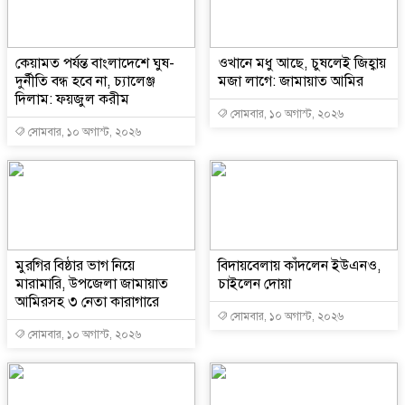
কেয়ামত পর্যন্ত বাংলাদেশে ঘুষ-
ওখানে মধু আছে, চুষলেই জিহ্বায়
দুর্নীতি বন্ধ হবে না, চ্যালেঞ্জ
মজা লাগে: জামায়াত আমির
দিলাম: ফয়জুল করীম
সোমবার, ১০ অগাস্ট, ২০২৬
সোমবার, ১০ অগাস্ট, ২০২৬
মুরগির বিষ্ঠার ভাগ নিয়ে
বিদায়বেলায় কাঁদলেন ইউএনও,
মারামারি, উপজেলা জামায়াত
চাইলেন দোয়া
আমিরসহ ৩ নেতা কারাগারে
সোমবার, ১০ অগাস্ট, ২০২৬
সোমবার, ১০ অগাস্ট, ২০২৬