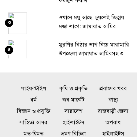
ফয়জুল করীম
ওখানে মধু আছে, চুষলেই জিহ্বায়
৩
মজা লাগে: জামায়াত আমির
মুরগির বিষ্ঠার ভাগ নিয়ে মারামারি,
৪
উপজেলা জামায়াত আমিরসহ ৩
নেতা কারাগারে
বিদায়বেলায় কাঁদলেন ইউএনও,
৫
লাইফস্টাইল
চাইলেন দোয়া
কৃষি ও প্রকৃতি
প্রবাসের খবর
ধর্ম
জব মার্কেট
স্বাস্থ্য
সৌদিতে অগ্নিকাণ্ডে নিহত ১৬
বিজ্ঞান ও প্রযুক্তি
সারাদেশ
রাজবাড়ী জেলা
৬
বাংলাদেশির পরিবার পাবে ‘বিশেষ
সাহিত্য আসর
হাইলাইটস
অপরাধ
মানবিক অনুদান’
মত-দ্বিমত
ভ্রমণ বিচিত্রা
হাইলাইটস