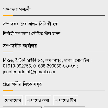
অপপ্রচারের বিরুদ্ধে সতর্ক করল
পুলিশ
সম্পাদক মন্ডলী
ওয়েব সিরিজ দেখে স্ত্রীকে হত্যা,
সম্পাদকঃ নুরে আলম সিদ্দিকী হক
৮
টাকাপয়সা নিয়ে চম্পট প্রযুক্তিবিদের
নির্বাহী সম্পাদকঃ সৌমিত্র শীল চন্দন
নওগাঁয় মাছের সাথে শত্রুতা, ৮ লাখ
সম্পাদকীয় কার্যালয়
৯
টাকার ক্ষতি
বি-১৬, ইস্টার্ন হাউজিং-২, কল্যানপুর, ঢাকা। মোবাইল :
শৃঙ্খলাভঙ্গের অভিযোগে জাবি
01919-092756, 01638-390066 ই-মেইল :
১০
ছাত্রদলের যুগ্ম আহ্বায়ককে শোকজ
jonoter.adalot@gmail.com
প্রয়োজনীয় লিংক সমূহ
যোগাযোগ
আমাদের কথা
আমাদের টিম