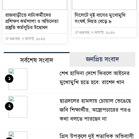
রাজবাড়ীতে নাট্যকর্মীদের
সিলেটে দুই বাসের মুখোমুখি
প্রশিক্ষণ কর্মশালা ও অভিনেতা
সংঘর্ষ, নিহত বেড়ে ৯
প্রস্তুতি কর্মসূচির উদ্বোধন
শুক্রবার, ৭ অগাস্ট, ২০২৬
শুক্রবার, ৭ অগাস্ট, ২০২৬
জনপ্রিয় সংবাদ
সর্বশেষ সংবাদ
শেখ হাসিনা দেশে ফিরলে আইনের
১
মুখোমুখি হতে হবে: রাশেদ খান
ছাত্রদলের হামলায় চোয়াল ভেঙেছে
২
জবি শিক্ষার্থীর, অস্ত্রোপচারের পরও
কথা বলতে পারছেন না
গ্রিস উপকূলে দুই শতাধিক অভিবাসী