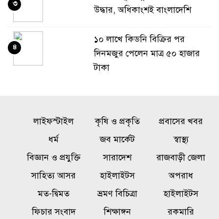
৩
উদ্ধার, অধিকাংশই বাংলাদেশি
১০ লাখে কিডনি বিক্রির পর
৪
দিনমজুর পেলেন মাত্র ৫০ হাজার
টাকা
‘এরকম এতিম দশায় ওপেন হইলো
৫
কেন’, জুলাই জাদুঘর নিয়ে প্রশ্ন
লাইফস্টাইল
কৃষি ও প্রকৃতি
প্রবাসের খবর
ফারুকীর
ধর্ম
জব মার্কেট
স্বাস্থ্য
সাকিবকে দেশে ফেরানো নিয়ে
বিজ্ঞান ও প্রযুক্তি
সারাদেশ
রাজবাড়ী জেলা
৬
আগের অবস্থান থেকে সরে গেলেন
সাহিত্য আসর
হাইলাইটস
অপরাধ
ক্রীড়া প্রতিমন্ত্রী
মত-দ্বিমত
ভ্রমণ বিচিত্রা
হাইলাইটস
রাষ্ট্রের গুরুত্বপূর্ণ ব্যক্তিদের নিয়ে
ফিচার সংবাদ
শিক্ষাঙ্গন
রকমারি
৭