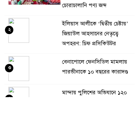
চোরাচালানি পণ্য জব্দ
ইলিয়াস আলীকে ‘দ্বিতীয় চেষ্টায়’
২
জিয়াউল আহসানের নেতৃত্বে
অপহরণ: চিফ প্রসিকিউটর
বেনাপোলে ফেনসিডিল মামলায়
৩
পারভীনাকে ১০ বছরের কারাদণ্ড
মান্দায় পুলিশের অভিযানে ১২০
৪
লিটার চোলাই মদ উদ্ধার, দুই
মাদক কারবারি পলাতক
অনৈতিক কর্মকাণ্ডের অভিযোগে
৫