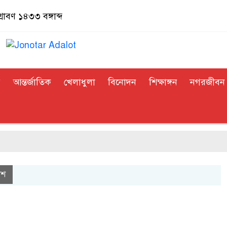
্রাবণ ১৪৩৩ বঙ্গাব্দ
র
আন্তর্জাতিক
খেলাধুলা
বিনোদন
শিক্ষাঙ্গন
নগরজীবন
েশ