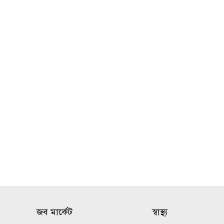
৯
অপসারণ কেন অবৈধ নয়, জানতে
চেয়ে রুল
ভিআইপি-সিআইপিসহ সবার জন্য
১০
বিমানবন্দরে সমান নিরাপত্তা
তল্লাশি
জব মার্কেট
স্বাস্থ্য