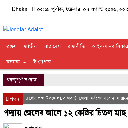
Dhaka
০২:১৪ পূর্বাহ্ন, শুক্রবার, ০৭ অগাস্ট ২০২৬, ২২ শ
প্রচ্ছদ
জাতীয়
সারাদেশ
রাজনীতি
আইন-মানবাধিকা
অন্যান্য
ই-পেপার
গুরুত্বপূর্ণ সংবাদ:
গোয়ালন্দ উপজেলা
রাজবাড়ী জেলা
সর্বশেষ সংবাদ
সারাদ
,
,
,
প্রচ্ছদ
পদ্মায় জেলের জালে ১২ কেজির চিতল মাছ
সংবাদদাতা-