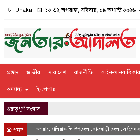
Dhaka
১২:৩২ অপরাহ্ন, রবিবার, ০৯ অগাস্ট ২০২৬, ২৫
প্রচ্ছদ
জাতীয়
সারাদেশ
রাজনীতি
আইন-মানবাধিকা
অন্যান্য
ই-পেপার
গুরুত্বপূর্ণ সংবাদ:
অপরাধ
বালিয়াকান্দি উপজেলা
রাজবাড়ী জেলা
সর্বশেষ 
,
,
,
প্রচ্ছদ