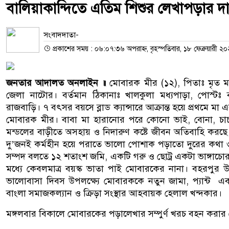
বালিয়াকান্দিতে এতিম শিশুর লেখাপড়ার দা
সংবাদদাতা-
প্রকাশের সময় : ০৬:০৭:৩৬ অপরাহ্ন, বৃহস্পতিবার, ১৮ ফেব্রুয়ারী ২
জনতার আদালত অনলাইন ॥
মোবারক মীর (১২), পিতাঃ মৃত মন
জেলা নাটোর। বর্তমান ঠিকানাঃ খালকুলা মধ্যপাড়া, পোস্টঃ
রাজবাড়ি। ৭ বৎসর বয়সে ব্লাড ক্যান্সারে আক্রান্ত হয়ে প্রথমে 
মোবারক মীর। বাবা মা হারানোর পরে কোনো ভাই, বোনা, চাচা
মন্ডলের বাড়ীতে অসহায় ও নিদারুণ কষ্টে জীবন অতিবাহি ক
দু’জনই কর্মহীন হয়ে পরাতে ভালো পোশাক পড়াতো দুরের কথা 
সম্পদ বলতে ১২ শতাংশ জমি, একটি গরু ও ছোট্র একটা ভাঙ্গাচ
মধ্যে কেবলমাত্র বয়স্ক ভাতা পাই মোবারকের নানা। বহরপুর উচ্চ 
ভালোবাসা দিবস উপলক্ষ্যে মোবারককে নতুন জামা, প্যান্ট এব
বাংলা সমাজকল্যান ও ক্রিড়া সংস্থার আহবায়ক হেলাল খন্দকার।
মঙ্গলবার বিকালে মোবারকের পড়ালেখার সম্পুর্ণ খরচ বহন করা