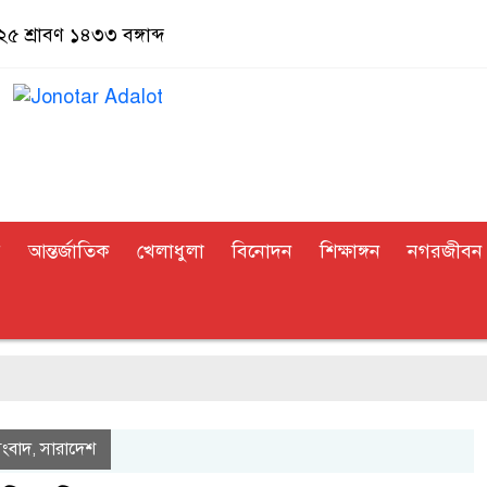
 শ্রাবণ ১৪৩৩ বঙ্গাব্দ
র
আন্তর্জাতিক
খেলাধুলা
বিনোদন
শিক্ষাঙ্গন
নগরজীবন
সংবাদ
সারাদেশ
,