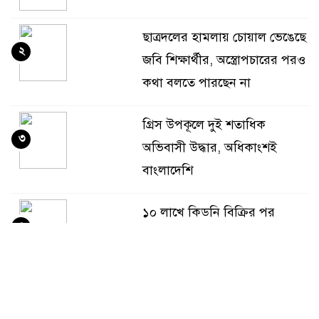
ছাত্রদলের হামলায় চোয়াল ভেঙেছে
২
জবি শিক্ষার্থীর, অস্ত্রোপচারের পরও
কথা বলতে পারছেন না
গ্রিস উপকূলে দুই শতাধিক
৩
অভিবাসী উদ্ধার, অধিকাংশই
বাংলাদেশি
১০ লাখে কিডনি বিক্রির পর
৪
দিনমজুর পেলেন মাত্র ৫০ হাজার
টাকা
‘এরকম এতিম দশায় ওপেন হইলো
৫