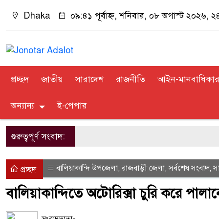
Dhaka
০৯:৪১ পূর্বাহ্ন, শনিবার, ০৮ অগাস্ট ২০২৬, ২৪ 
প্রচ্ছদ
জাতীয়
সারাদেশ
রাজনীতি
আইন-মানবাধিকা
অন্যান্য
ই-পেপার
গুরুত্বপূর্ণ সংবাদ:
বালিয়াকান্দি উপজেলা
রাজবাড়ী জেলা
সর্বশেষ সংবাদ
স
,
,
,
প্রচ্ছদ
বালিয়াকান্দিতে অটোরিক্সা চুরি করে প
সংবাদদাতা-