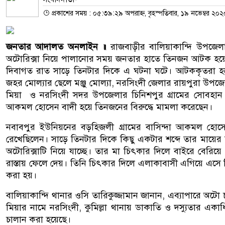
প্রকাশের সময় : ০৫:৩৯:২৯ অপরাহ্ন, বৃহস্পতিবার, ১৯ নভেম্বর ২০২
জনতার আদালত অনলাইন ॥
রাজবাড়ীর বালিয়াকান্দি উপজেল
অটোরিক্সা নিয়ে পালানোর সময় জনতার হাতে তিনজন আটক হয়েছে
দিবাগত রাত সাড়ে তিনটার দিকে এ ঘটনা ঘটে। আটককৃতরা হলো
জহর মোল্যার ছেলে মঞ্জু মোল্যা, নরসিংদী জেলার রায়পুরা উপজে
মিয়া ও নরসিংদী সদর উপজেলার চিনিশপুর গ্রামের সোবহা
আকমল হোসেন বাদী হয়ে তিনজনের বিরুদ্ধে মামলা করেছেন।
নবাবপুর ইউনিয়নের বড়হিজলী গ্রামের বাসিন্দা আকমল হোসেন 
রেখেছিলেন। সাড়ে তিনটার দিকে কিছু একটার শব্দে তার মায়ের 
অটোরিক্সাটি নিয়ে যাচ্ছে। তার মা চিৎকার দিলে বাইরে বেরিয়ে 
রাস্তায় ফেলে দেয়। তিনি চিৎকার দিলে এলাকাবাসী এগিয়ে এসে তি
করা হয়।
বালিয়াকান্দি থানার ওসি তারিকুজ্জামান জানান, এব্যাপারে অট
মিয়ার নামে নরসিংদী, কুমিল্লা থানায় ডাকাতি ও দস্যুতার এ
চালান করা হয়েছে।