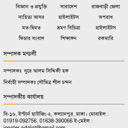
৬
অস্থিতিশীল করার জন্য সক্রিয়:
বিজ্ঞান ও প্রযুক্তি
সারাদেশ
রাজবাড়ী জেলা
প্রধানমন্ত্রী
সাহিত্য আসর
হাইলাইটস
অপরাধ
মত-দ্বিমত
ভ্রমণ বিচিত্রা
হাইলাইটস
বালিয়াকান্দীতে শিক্ষা প্রতিষ্ঠানে
৭
ক্রীড়া সামগ্রী, বাদ্যযন্ত্র ও হাইজিন
ফিচার সংবাদ
শিক্ষাঙ্গন
রকমারি
সামগ্রী বিতরণ
সম্পাদক মন্ডলী
কালুখালীতে দপ্তর প্রধানদের সঙ্গে
৮
এমপির মতবিনিময় সভা
সম্পাদকঃ নুরে আলম সিদ্দিকী হক
নির্বাহী সম্পাদকঃ সৌমিত্র শীল চন্দন
কালুখালীতে শিক্ষাপ্রতিষ্ঠানে ক্রীড়া ও
৯
হাইজিন সামগ্রী বিতরণ
সম্পাদকীয় কার্যালয়
চাকরি পেলেন জুলাই শহিদ ও আহত
বি-১৬, ইস্টার্ন হাউজিং-২, কল্যানপুর, ঢাকা। মোবাইল :
১০
পরিবারের ১০ সদস্য
01919-092756, 01638-390066 ই-মেইল :
jonoter.adalot@gmail.com