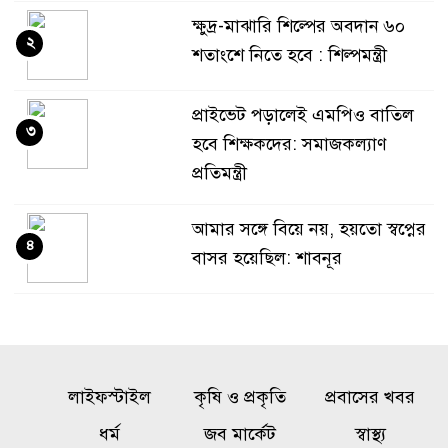
ক্ষুদ্র-মাঝারি শিল্পের অবদান ৬০
২
শতাংশে নিতে হবে : শিল্পমন্ত্রী
প্রাইভেট পড়ালেই এমপিও বাতিল
৩
হবে শিক্ষকদের: সমাজকল্যাণ
প্রতিমন্ত্রী
আমার সঙ্গে বিয়ে নয়, হয়তো স্বপ্নের
৪
বাসর হয়েছিল: শাবনূর
গোয়ালন্দে পাওনা টাকা নিয়ে
৫
বিরোধ, ছুরিকাঘাতে যুবলীগ নেতা
নিহত
লাইফস্টাইল
কৃষি ও প্রকৃতি
প্রবাসের খবর
একটি চক্র জ্বালানি খাতকে
ধর্ম
জব মার্কেট
স্বাস্থ্য