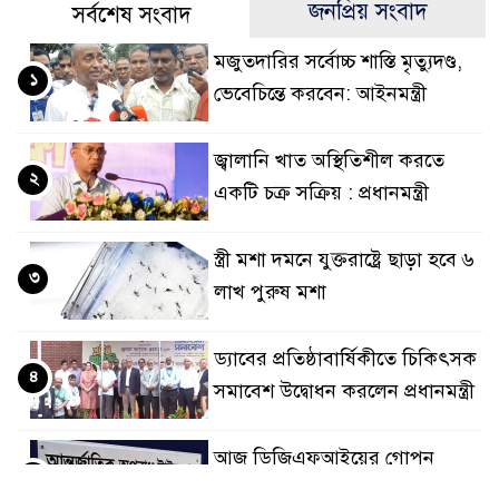
জনপ্রিয় সংবাদ
সর্বশেষ সংবাদ
মজুতদারির সর্বোচ্চ শাস্তি মৃত্যুদণ্ড,
১
ভেবেচিন্তে করবেন: আইনমন্ত্রী
জ্বালানি খাত অস্থিতিশীল করতে
২
একটি চক্র সক্রিয় : প্রধানমন্ত্রী
স্ত্রী মশা দমনে যুক্তরাষ্ট্রে ছাড়া হবে ৬
৩
লাখ পুরুষ মশা
ড্যাবের প্রতিষ্ঠাবার্ষিকীতে চিকিৎসক
৪
সমাবেশ উদ্বোধন করলেন প্রধানমন্ত্রী
আজ ডিজিএফআইয়ের গোপন
৫
বন্দিশালা জেআইসি পরিদর্শনে