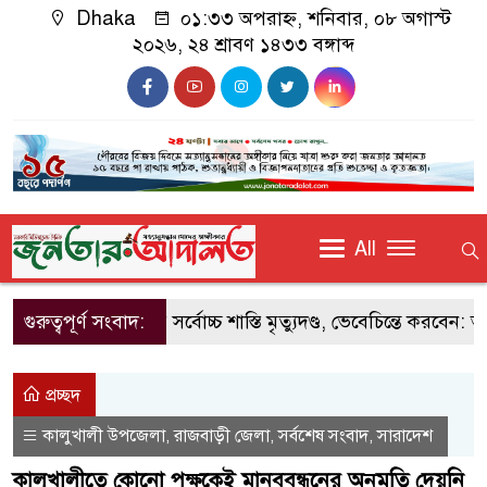
Dhaka
০১:৩৩ অপরাহ্ন, শনিবার, ০৮ অগাস্ট
২০২৬, ২৪ শ্রাবণ ১৪৩৩ বঙ্গাব্দ
All
গুরুত্বপূর্ণ সংবাদ:
মজুতদারির সর্বোচ্চ শাস্তি মৃত্যুদণ্ড, ভেবেচিন্তে করবেন: আইনমন্
প্রচ্ছদ
কালুখালী উপজেলা
রাজবাড়ী জেলা
সর্বশেষ সংবাদ
সারাদেশ
,
,
,
কালুখালীতে কোনো পক্ষকেই মানববন্ধনের অনুমতি দেয়নি