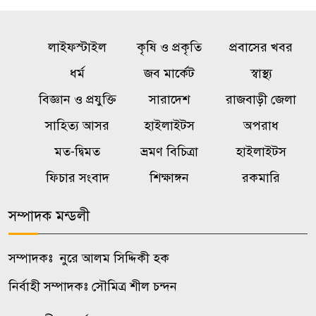
যাচ্ছেন ট্রাইব্যুনাল
লাইফস্টাইল
কৃষি ও প্রকৃতি
প্রবাসের খবর
ভারত-চীনের ওপর ১০০ শতাংশ শুল্ক
৬
ধর্ম
জব মার্কেট
স্বাস্থ্য
আরোপের বিল পাস যুক্তরাষ্ট্রের
সিনেটে
বিজ্ঞান ও প্রযুক্তি
সারাদেশ
রাজবাড়ী জেলা
সাহিত্য আসর
হাইলাইটস
অপরাধ
হযরত শাহজালাল বিমানবন্দরের
৭
মত-দ্বিমত
ভ্রমণ বিচিত্রা
হাইলাইটস
বলাকা লাউঞ্জে আগুন
ফিচার সংবাদ
শিক্ষাঙ্গন
রকমারি
সোনার দাম ভরিতে বাড়ল ৪ হাজার
৮
সম্পাদক মন্ডলী
৩৭৪ টাকা
সম্পাদকঃ নুরে আলম সিদ্দিকী হক
ট্রাম্পের ৪০ কোটি ডলারের ‘বলরুম
৯
প্রকল্প’ আটকে দিল আদালত
নির্বাহী সম্পাদকঃ সৌমিত্র শীল চন্দন