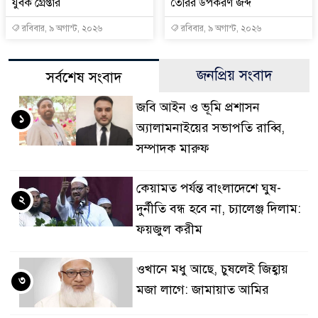
যুবক গ্রেপ্তার
তৈরির উপকরণ জব্দ
রবিবার, ৯ অগাস্ট, ২০২৬
রবিবার, ৯ অগাস্ট, ২০২৬
জনপ্রিয় সংবাদ
সর্বশেষ সংবাদ
জবি আইন ও ভূমি প্রশাসন
১
অ্যালামনাইয়ের সভাপতি রাব্বি,
সম্পাদক মারুফ
কেয়ামত পর্যন্ত বাংলাদেশে ঘুষ-
২
দুর্নীতি বন্ধ হবে না, চ্যালেঞ্জ দিলাম:
ফয়জুল করীম
ওখানে মধু আছে, চুষলেই জিহ্বায়
৩
মজা লাগে: জামায়াত আমির