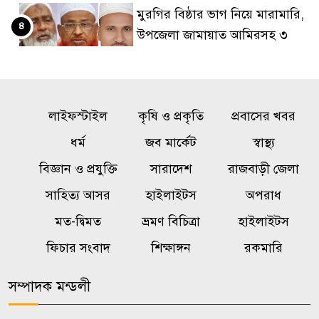
মুরগির বিষ্ঠার ভাগ নিয়ে মারামারি,
৪
উপজেলা জামায়াত আমিরসহ ৩
নেতা কারাগারে
বিদায়বেলায় কাঁদলেন ইউএনও,
৫
লাইফস্টাইল
চাইলেন দোয়া
কৃষি ও প্রকৃতি
প্রবাসের খবর
ধর্ম
জব মার্কেট
স্বাস্থ্য
সৌদিতে অগ্নিকাণ্ডে নিহত ১৬
বিজ্ঞান ও প্রযুক্তি
সারাদেশ
রাজবাড়ী জেলা
৬
বাংলাদেশির পরিবার পাবে ‘বিশেষ
সাহিত্য আসর
হাইলাইটস
অপরাধ
মানবিক অনুদান’
মত-দ্বিমত
ভ্রমণ বিচিত্রা
হাইলাইটস
বাতিল হচ্ছে ব্যাংক রেজল্যুশন
ফিচার সংবাদ
শিক্ষাঙ্গন
রকমারি
৭
আইনের ‘১৮ক’ ধারা
সম্পাদক মন্ডলী
তদন্ত ও অন্তর্বর্তীকালীন আদেশের
৮