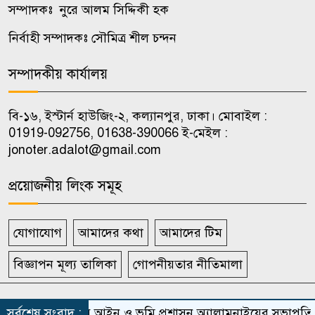
ক্ষমতা পাচ্ছে মানবাধিকার কমিশন
সম্পাদকঃ নুরে আলম সিদ্দিকী হক
নির্বাহী সম্পাদকঃ সৌমিত্র শীল চন্দন
বর্ণাঢ্য আয়োজনে নজরুল
৯
বিশ্ববিদ্যালয় সাংবাদিক সমিতির
সম্পাদকীয় কার্যালয়
এক যুগে পদার্পণ
বি-১৬, ইস্টার্ন হাউজিং-২, কল্যানপুর, ঢাকা। মোবাইল :
বখতিয়ার-নোমানের ওপর হামলার
01919-092756, 01638-390066 ই-মেইল :
১০
প্রতিবাদে জবিতে মানববন্ধন
jonoter.adalot@gmail.com
প্রয়োজনীয় লিংক সমূহ
যোগাযোগ
আমাদের কথা
আমাদের টিম
বিজ্ঞাপন মূল্য তালিকা
গোপনীয়তার নীতিমালা
সর্বস্বত্ব সংরক্ষিত দৈনিক জনতার আদালত
সর্বশেষ সংবাদ :
জবি আইন ও ভূমি প্রশাসন অ্যালামনাইয়ের সভাপতি রাব