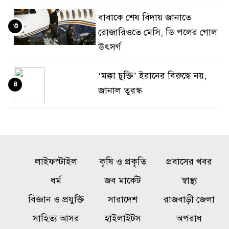
বাবাকে শেষ বিদায় জানাতে
৩
রোজারিওতে মেসি, ডি পলের গোল
উৎসর্গ
‘মক্কা চুক্তি’ ইরানের বিরুদ্ধে নয়,
৪
জানাল তুরস্ক
মৌলভীবাজার সীমান্তে বিএসএফের
৫
গুলিতে বাংলাদেশি যুবক নিহত
লাইফস্টাইল
কৃষি ও প্রকৃতি
প্রবাসের খবর
বগুড়ায় দাঁড়িয়ে থাকা ট্রাকে অপর
৬
ধর্ম
জব মার্কেট
স্বাস্থ্য
ট্রাকের ধাক্কা, নিহত ৩
বিজ্ঞান ও প্রযুক্তি
সারাদেশ
রাজবাড়ী জেলা
জবিতে ২০২৬-২৭ শিক্ষাবর্ষের ভর্তি
সাহিত্য আসর
হাইলাইটস
অপরাধ
৭
আবেদন শুরু ১৫ নভেম্বর