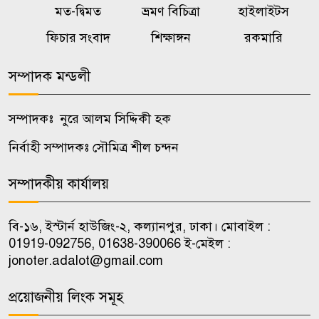
মত-দ্বিমত
ভ্রমণ বিচিত্রা
হাইলাইটস
ফিচার সংবাদ
শিক্ষাঙ্গন
রকমারি
রাষ্ট্রপতি নির্বাচনে বিএনপির দুই
৮
মনোনয়নপত্র সংগ্রহ
সম্পাদক মন্ডলী
মহেশখালীর মাতারবাড়িতে
৯
সম্পাদকঃ নুরে আলম সিদ্দিকী হক
পৌঁছেছেন প্রধানমন্ত্রী
নির্বাহী সম্পাদকঃ সৌমিত্র শীল চন্দন
কোটালীপাড়ায় প্যারোলে মুক্তি পেয়ে
১০
সম্পাদকীয় কার্যালয়
পিতার জানাজায় আওয়ামী লীগ
নেতা
বি-১৬, ইস্টার্ন হাউজিং-২, কল্যানপুর, ঢাকা। মোবাইল :
01919-092756, 01638-390066 ই-মেইল :
jonoter.adalot@gmail.com
প্রয়োজনীয় লিংক সমূহ