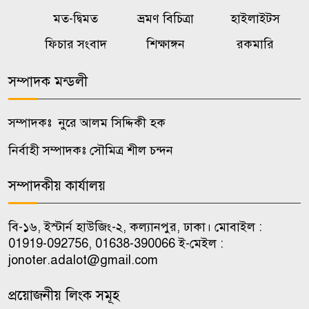
মত-দ্বিমত
ভ্রমণ বিচিত্রা
হাইলাইটস
বালিয়াকান্দীতে শিক্ষা প্রতিষ্ঠানে
৭
ক্রীড়া সামগ্রী, বাদ্যযন্ত্র ও হাইজিন
ফিচার সংবাদ
শিক্ষাঙ্গন
রকমারি
সামগ্রী বিতরণ
সম্পাদক মন্ডলী
কালুখালীতে দপ্তর প্রধানদের সঙ্গে
৮
এমপির মতবিনিময় সভা
সম্পাদকঃ নুরে আলম সিদ্দিকী হক
নির্বাহী সম্পাদকঃ সৌমিত্র শীল চন্দন
কালুখালীতে শিক্ষাপ্রতিষ্ঠানে ক্রীড়া ও
৯
হাইজিন সামগ্রী বিতরণ
সম্পাদকীয় কার্যালয়
চাকরি পেলেন জুলাই শহিদ ও আহত
বি-১৬, ইস্টার্ন হাউজিং-২, কল্যানপুর, ঢাকা। মোবাইল :
১০
পরিবারের ১০ সদস্য
01919-092756, 01638-390066 ই-মেইল :
jonoter.adalot@gmail.com
প্রয়োজনীয় লিংক সমূহ