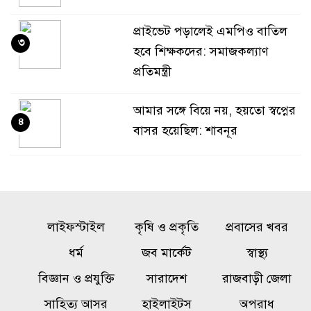
প্রাইভেট পড়ালেই এমপিও বাতিল
৩
হবে শিক্ষকদের: সমাজকল্যাণ
প্রতিমন্ত্রী
আমার সঙ্গে বিয়ে নয়, হয়তো স্বপ্নের
৪
বাসর হয়েছিল: শাবনূর
গোয়ালন্দে পাওনা টাকা নিয়ে
৫
বিরোধ, ছুরিকাঘাতে যুবলীগ নেতা
নিহত
লাইফস্টাইল
কৃষি ও প্রকৃতি
প্রবাসের খবর
একটি চক্র জ্বালানি খাতকে
ধর্ম
জব মার্কেট
স্বাস্থ্য
৬
অস্থিতিশীল করার জন্য সক্রিয়:
বিজ্ঞান ও প্রযুক্তি
সারাদেশ
রাজবাড়ী জেলা
প্রধানমন্ত্রী
সাহিত্য আসর
হাইলাইটস
অপরাধ