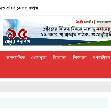
৩ শ্রাবণ ১৪৩৩ বঙ্গাব্দ
র
আন্তর্জাতিক
খেলাধুলা
বিনোদন
শিক্ষাঙ্গন
নগরজীবন