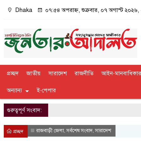
Dhaka
০৭:৫৪ অপরাহ্ন, শুক্রবার, ০৭ অগাস্ট ২০২৬, ২
প্রচ্ছদ
জাতীয়
সারাদেশ
রাজনীতি
আইন-মানবাধিকা
অন্যান্য
ই-পেপার
গুরুত্বপূর্ণ সংবাদ:
রাজবাড়ী জেলা
সর্বশেষ সংবাদ
সারাদেশ
,
,
প্রচ্ছদ