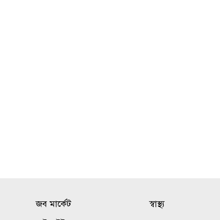
সেই ইবি ছাত্রী
জুলাই কনসার্টে শিল্পী হাসানকে
১০
বোতল নিক্ষেপ, সমালোচনার ঝড়
জব মার্কেট
স্বাস্থ্য