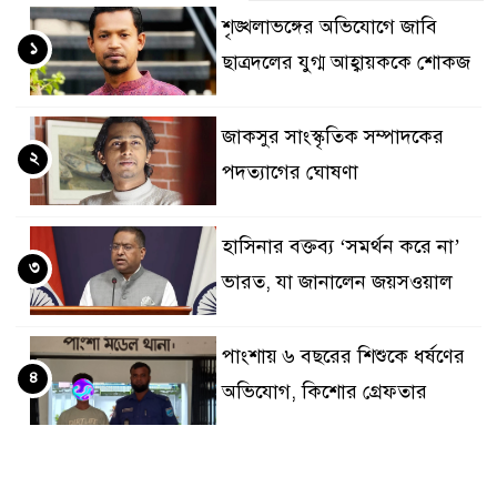
শৃঙ্খলাভঙ্গের অভিযোগে জাবি
১
ছাত্রদলের যুগ্ম আহ্বায়ককে শোকজ
জাকসুর সাংস্কৃতিক সম্পাদকের
২
পদত্যাগের ঘোষণা
হাসিনার বক্তব্য ‘সমর্থন করে না’
৩
ভারত, যা জানালেন জয়সওয়াল
পাংশায় ৬ বছরের শিশুকে ধর্ষণের
৪
অভিযোগ, কিশোর গ্রেফতার
প্যারাসেইলিংয়ে পর্যটকের মৃত্যু :
৫