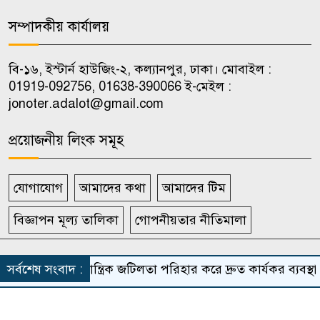
আমানতকারী : গভর্নর
সম্পাদকীয় কার্যালয়
শিক্ষার্থীদের জরুরি স্বাস্থ্যসেবায়
১০
জবিকে অ্যাম্বুলেন্স উপহার দিল
বি-১৬, ইস্টার্ন হাউজিং-২, কল্যানপুর, ঢাকা। মোবাইল :
01919-092756, 01638-390066 ই-মেইল :
জকসু
jonoter.adalot@gmail.com
প্রয়োজনীয় লিংক সমূহ
যোগাযোগ
আমাদের কথা
আমাদের টিম
বিজ্ঞাপন মূল্য তালিকা
গোপনীয়তার নীতিমালা
সর্বস্বত্ব সংরক্ষিত দৈনিক জনতার আদালত
সর্বশেষ সংবাদ :
আমলাতান্ত্রিক জটিলতা পরিহার করে দ্রুত কার্যকর ব্যবস্থা গ্র
Theme Developed BY
ThemesBazar.Com