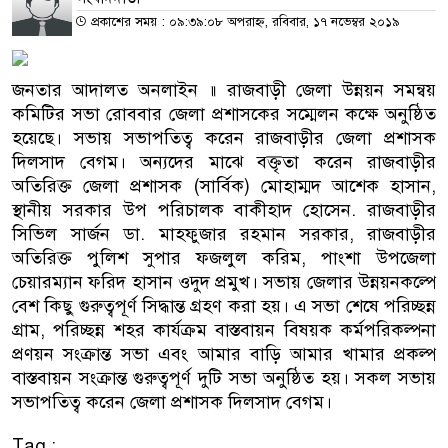
প্রকাশের সময় : ০৯:৩৯:০৮ অপরাহ্ন, রবিবার, ১৭ নভেম্বর ২০১৯
জনতার আদালত অনলাইন ॥ রাজবাড়ী জেলা উন্নয়ন সমন্বয়
কমিটির সভা রোববার জেলা প্রশাসকের সম্মেলন কক্ষে অনুষ্ঠিত
হয়েছে। সভায় সভাপতিত্ব করেন রাজবাড়ীর জেলা প্রশাসক
দিলসাদ বেগম। অন্যদের মাঝে বক্তৃতা করেন রাজবাড়ীর
অতিরিক্ত জেলা প্রশাসক (সার্বিক) মোহাম্মদ আশেক হাসান,
স্থানীয় সরকার উপ পরিচালক বাকীহাদ হোসেন. রাজবাড়ীর
সিভিল সার্জন ডা. মাহফুজার রহমান সরকার, রাজবাড়ীর
অতিরিক্ত পুলিশ সুপার ফজলুল করিম, পাংশা উপজেলা
চেয়ারম্যান ফরিদ হাসান ওদুদ প্রমুখ। সভায় জেলার উন্নয়নকল্পে
বেশ কিছু গুরুত্বপূর্ণ সিদ্ধান্ত গ্রহণ করা হয়। এ সভা শেষে পরিচ্ছন্ন
গ্রাম, পরিচ্ছন্ন শহর কার্যক্রম বাস্তবায়ন বিষয়ক কর্মপরিকল্পনা
প্রণয়ন সংক্রান্ত সভা এবং আমার বাড়ি আমার খামার প্রকল্প
বাস্তবায়ন সংক্রান্ত গুরুত্বপূর্ণ দুটি সভা অনুষ্ঠিত হয়। সকল সভায়
সভাপতিত্ব করেন জেলা প্রশাসক দিলসাদ বেগম।
Tag :