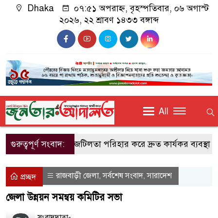
Dhaka
০৭:৫১ অপরাহ্ন, বৃহস্পতিবার, ০৬ অগাস্ট
২০২৬, ২২ শ্রাবণ ১৪৩৩ বঙ্গাব্দ
All
গুরুত্বপূর্ণ সংবাদ:
আমলাতান্ত্রিক জটিলতা পরিহার করে দ্রুত কার্যকর ব্যবস্থা গ্রহণ
রাজবাড়ী জেলা
সর্বশেষ সংবাদ
সারাদেশ
,
,
প্রচ্ছদ
জেলা উন্নয়ন সমন্বয় কমিটির সভা
সংবাদদাতা-