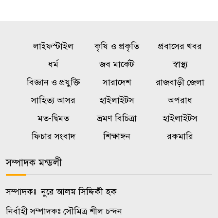
১৫ আগস্টের মধ্যেই একীভূত পাঁচ
৫
ব্যাংক থেকে সরছেন প্রশাসকরা
লাইফস্টাইল
কৃষি ও প্রকৃতি
প্রবাসের খবর
দুই-তিন দিনের মধ্যে গ্যাস সরবরাহ
ধর্ম
জব মার্কেট
স্বাস্থ্য
৬
স্বাভাবিক হবে: জ্বালানি মন্ত্রী
বিজ্ঞান ও প্রযুক্তি
সারাদেশ
রাজবাড়ী জেলা
সাহিত্য আসর
হাইলাইটস
অপরাধ
চার বছরে ফ্যামিলি কার্ডের আওতায়
৭
মত-দ্বিমত
ভ্রমণ বিচিত্রা
হাইলাইটস
আসবে ১ কোটি ৬০ লাখ পরিবার
ফিচার সংবাদ
শিক্ষাঙ্গন
রকমারি
সাবেক যুগ্মসচিব জগলুল পাশা ৭
৮
সম্পাদক মন্ডলী
দিনের রিমান্ডে
সম্পাদকঃ নুরে আলম সিদ্দিকী হক
আওয়ামী লীগের আমলে অর্থ
৯
লোপাট হওয়ায় বিপাকে ২ কোটি
নির্বাহী সম্পাদকঃ সৌমিত্র শীল চন্দন