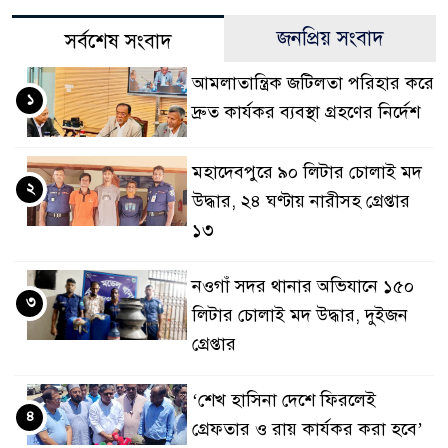
জনপ্রিয় সংবাদ
সর্বশেষ সংবাদ
আমলাতান্ত্রিক জটিলতা পরিহার করে
১
দ্রুত কার্যকর ব্যবস্থা গ্রহণের নির্দেশ
মহাদেবপুরে ৯০ লিটার চোলাই মদ
২
উদ্ধার, ২৪ ঘণ্টায় নারীসহ গ্রেপ্তার
১৩
নওগাঁ সদর থানার অভিযানে ১৫০
৩
লিটার চোলাই মদ উদ্ধার, দুইজন
গ্রেপ্তার
‘শেখ হাসিনা দেশে ফিরলেই
৪
গ্রেফতার ও রায় কার্যকর করা হবে’