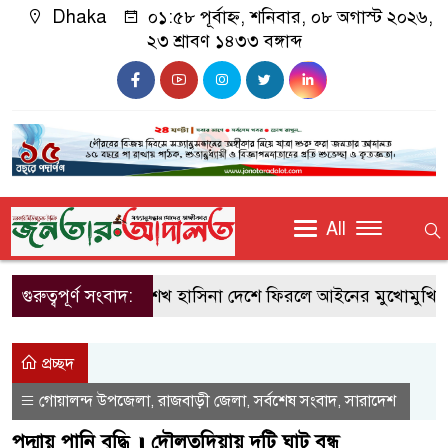
Dhaka
০১:৫৮ পূর্বাহ্ন, শনিবার, ০৮ অগাস্ট ২০২৬,
২৩ শ্রাবণ ১৪৩৩ বঙ্গাব্দ
All
গুরুত্বপূর্ণ সংবাদ:
শেখ হাসিনা দেশে ফিরলে আইনের মুখোমুখি হতে
প্রচ্ছদ
গোয়ালন্দ উপজেলা
রাজবাড়ী জেলা
সর্বশেষ সংবাদ
সারাদেশ
,
,
,
পদ্মায় পানি বৃদ্ধি ॥ দৌলতদিয়ায় দুটি ঘাট বন্ধ