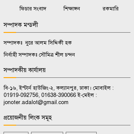
রাষ্ট্রের গুরুত্বপূর্ণ ব্যক্তিদের নিয়ে
ফিচার সংবাদ
শিক্ষাঙ্গন
রকমারি
৭
অপপ্রচারের বিরুদ্ধে সতর্ক করল
পুলিশ
সম্পাদক মন্ডলী
ওয়েব সিরিজ দেখে স্ত্রীকে হত্যা,
সম্পাদকঃ নুরে আলম সিদ্দিকী হক
৮
টাকাপয়সা নিয়ে চম্পট প্রযুক্তিবিদের
নির্বাহী সম্পাদকঃ সৌমিত্র শীল চন্দন
নওগাঁয় মাছের সাথে শত্রুতা, ৮ লাখ
সম্পাদকীয় কার্যালয়
৯
টাকার ক্ষতি
বি-১৬, ইস্টার্ন হাউজিং-২, কল্যানপুর, ঢাকা। মোবাইল :
শৃঙ্খলাভঙ্গের অভিযোগে জাবি
01919-092756, 01638-390066 ই-মেইল :
১০
ছাত্রদলের যুগ্ম আহ্বায়ককে শোকজ
jonoter.adalot@gmail.com
প্রয়োজনীয় লিংক সমূহ