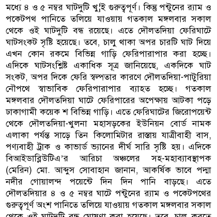
মধ্যে ৪ ও ৫ নম্বর ঘাটদুটি খু¦ই গুরুত্বপূর্ণ। কিন্তু পন্টুনের র‌্যাম ও
পকেটপথ পানিতে তলিয়ে যাওয়ায় গতকাল মঙ্গলবার সকাল
থেকে ওই ঘাটদুটি বন্ধ রয়েছে। এতে দৌলতদিয়া ফেরিঘাটে
ঘাটসংকট সৃষ্টি হয়েছে। তবে, চালু থাকা অপর চারটি ঘাট দিয়ে
এখন কোন রকমে বিভিন্ন গাড়ি ফেরিপারাপার করা হচ্ছে।
এদিকে ঘাটসংশ্লিষ্ট একাধিক সূত্র জানিয়েছে, একদিকে ঘাট
সংকট, অপর দিকে ফেরি স্বল্পতার কারণে দৌলতদিয়া-পাটুরিয়া
নৌপথে স্বাভাবিক ফেরিপারাপার ব্যাহত হচ্ছে। গতকাল
মঙ্গলবার দৌলতদিয়া ঘাটে ফেরিপারের অপেক্ষায় আটকা পড়ে
ঢাকাগামী কয়েক শ বিভিন্ন গাড়ি। এতে ফেরিঘাটের জিরোপয়েন্ট
থেকে দৌলতদিয়া-খুলনা মহাসড়কের ইউনিয়ন বোর্ড নামক
এলাকা পর্যন্ত সাড়ে তিন কিলোমিটার রাস্তায় যাত্রীবাহী বাস,
পণ্যবাহী ট্রাক ও কাভার্ড ভ্যানের দীর্ঘ সারি সৃষ্টি হয়। এদিকে
বিআইডাব্লিউটিএ’র আরিচা অঞ্চলের সহ-মহাব্যাবস্থাপক
(মেরিন) মো. আব্দুস সোবাহান জানান, আকর্ষিক ভাবে পদ্মা
নদীর গোয়ালন্দ পয়েন্টে দিন দিন পানি বাড়ছে। এতে
দৌলতদিয়ার ৪ ও ৫ নম্বর ঘাটে পন্টুনের র‌্যাম ও পকেটপথের
গুরুত্বপূর্ণ অংশ পানিতে তলিয়ে যাওয়ায় গতকাল মঙ্গলবার সকাল
থেকে ওই ঘাটদুটি বন্ধ ঘোষণা করা হয়েছে। তবে, চালু করতে