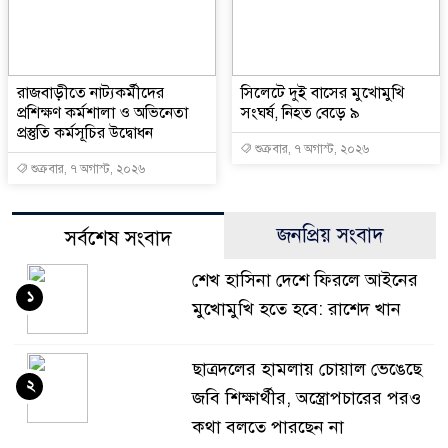
রাজবাড়ীতে নাট্যকর্মীদের
সিলেটে দুই বাসের মুখোমুখি
প্রশিক্ষণ কর্মশালা ও অভিনেতা
সংঘর্ষ, নিহত বেড়ে ৯
প্রস্তুতি কর্মসূচির উদ্বোধন
শুক্রবার, ৭ অগাস্ট, ২০২৬
শুক্রবার, ৭ অগাস্ট, ২০২৬
জনপ্রিয় সংবাদ
সর্বশেষ সংবাদ
শেখ হাসিনা দেশে ফিরলে আইনের
১
মুখোমুখি হতে হবে: রাশেদ খান
ছাত্রদলের হামলায় চোয়াল ভেঙেছে
২
জবি শিক্ষার্থীর, অস্ত্রোপচারের পরও
কথা বলতে পারছেন না