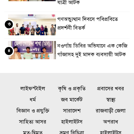
যাত্রী আটক
গণঅভ্যুত্থান দিবসে পবিপ্রবিতে
৩
প্রদর্শনী বিতর্ক
নওগাঁয় ডিবির অভিযানে এক কেজি
৪
গাঁজাসহ দুই মাদক ব্যবসায়ী আটক
মান্দায় জুলাই গণঅভ্যুত্থান দিবসে
৫
বিএনপির র‍্যালি ও আলোচনা সভা
লাইফস্টাইল
কৃষি ও প্রকৃতি
প্রবাসের খবর
জাবিতে প্রকাশ্যে ঘুরছেন জুলাই
ধর্ম
জব মার্কেট
স্বাস্থ্য
৬
হামলায় বহিষ্কৃত ছাত্রলীগকর্মী,
বিজ্ঞান ও প্রযুক্তি
সারাদেশ
রাজবাড়ী জেলা
আসাদুলের বিরুদ্ধে ‘শেল্টার’
সাহিত্য আসর
হাইলাইটস
অপরাধ
দেওয়ার অভিযোগ
মত-দ্বিমত
ভ্রমণ বিচিত্রা
হাইলাইটস