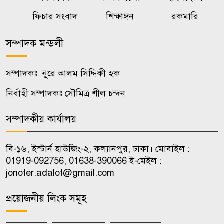
রাজবাড়ীতে গাভী পালন বিষয়ক
ফিচার সংবাদ
শিক্ষাঙ্গন
রকমারি
৭
প্রশিক্ষণ
সম্পাদক মন্ডলী
পাংশায় জুলাই যোদ্ধাদের সংবর্ধনা ও
৮
দোয়া মাহফিল
সম্পাদকঃ নুরে আলম সিদ্দিকী হক
নির্বাহী সম্পাদকঃ সৌমিত্র শীল চন্দন
কালুখালীর বড়ইচারা গ্রামের ৩
৯
কিলোমিটার সড়কে দুর্ভোগের শেষ
সম্পাদকীয় কার্যালয়
নেই
বি-১৬, ইস্টার্ন হাউজিং-২, কল্যানপুর, ঢাকা। মোবাইল :
নওগাঁর মান্দায় চোলাই মদসহ
01919-092756, 01638-390066 ই-মেইল :
১০
jonoter.adalot@gmail.com
গ্রেফতার ১
প্রয়োজনীয় লিংক সমূহ