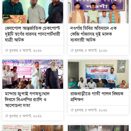
বেনাপোল আন্তর্জাতিক চেকপোস্ট
নওগাঁয় ডিবির অভিযানে এক
দুইটি স্বর্ণের বারসহ পাসপোর্টধারী
কেজি গাঁজাসহ দুই মাদক
যাত্রী আটক
ব্যবসায়ী আটক
বুধবার, ৫ অগাস্ট, ২০২৬
বুধবার, ৫ অগাস্ট, ২০২৬
মান্দায় জুলাই গণঅভ্যুত্থান
রাজবাড়ীতে গাভী পালন বিষয়ক
দিবসে বিএনপির র‍্যালি ও
প্রশিক্ষণ
আলোচনা সভা
বুধবার, ৫ অগাস্ট, ২০২৬
বুধবার, ৫ অগাস্ট, ২০২৬