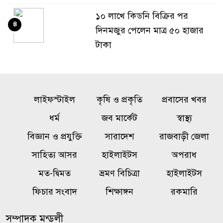
১০ লাখে কিডনি বিক্রির পর
৪
দিনমজুর পেলেন মাত্র ৫০ হাজার
টাকা
‘এরকম এতিম দশায় ওপেন হইলো
৫
কেন’, জুলাই জাদুঘর নিয়ে প্রশ্ন
লাইফস্টাইল
কৃষি ও প্রকৃতি
প্রবাসের খবর
ফারুকীর
ধর্ম
জব মার্কেট
স্বাস্থ্য
সাকিবকে দেশে ফেরানো নিয়ে
বিজ্ঞান ও প্রযুক্তি
সারাদেশ
রাজবাড়ী জেলা
৬
আগের অবস্থান থেকে সরে গেলেন
সাহিত্য আসর
হাইলাইটস
অপরাধ
ক্রীড়া প্রতিমন্ত্রী
মত-দ্বিমত
ভ্রমণ বিচিত্রা
হাইলাইটস
রাষ্ট্রের গুরুত্বপূর্ণ ব্যক্তিদের নিয়ে
ফিচার সংবাদ
শিক্ষাঙ্গন
রকমারি
৭
অপপ্রচারের বিরুদ্ধে সতর্ক করল
পুলিশ
সম্পাদক মন্ডলী