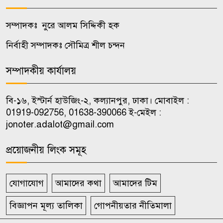
ওয়েব সিরিজ দেখে স্ত্রীকে হত্যা,
সম্পাদকঃ নুরে আলম সিদ্দিকী হক
৮
টাকাপয়সা নিয়ে চম্পট প্রযুক্তিবিদের
নির্বাহী সম্পাদকঃ সৌমিত্র শীল চন্দন
নওগাঁয় মাছের সাথে শত্রুতা, ৮ লাখ
সম্পাদকীয় কার্যালয়
৯
টাকার ক্ষতি
বি-১৬, ইস্টার্ন হাউজিং-২, কল্যানপুর, ঢাকা। মোবাইল :
শৃঙ্খলাভঙ্গের অভিযোগে জাবি
01919-092756, 01638-390066 ই-মেইল :
১০
ছাত্রদলের যুগ্ম আহ্বায়ককে শোকজ
jonoter.adalot@gmail.com
প্রয়োজনীয় লিংক সমূহ
যোগাযোগ
আমাদের কথা
আমাদের টিম
বিজ্ঞাপন মূল্য তালিকা
গোপনীয়তার নীতিমালা