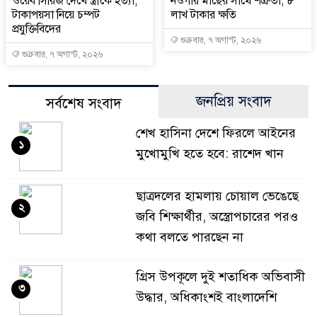
ওয়েব সিরিজ দেখে স্ত্রীকে হত্যা,
নওগাঁয় মাছের সাথে শত্রুতা, ৮
টাকাপয়সা নিয়ে চম্পট
লাখ টাকার ক্ষতি
প্রযুক্তিবিদের
শুক্রবার, ৭ অগাস্ট, ২০২৬
শুক্রবার, ৭ অগাস্ট, ২০২৬
জনপ্রিয় সংবাদ
সর্বশেষ সংবাদ
শেখ হাসিনা দেশে ফিরলে আইনের
১
মুখোমুখি হতে হবে: রাশেদ খান
ছাত্রদলের হামলায় চোয়াল ভেঙেছে
২
জবি শিক্ষার্থীর, অস্ত্রোপচারের পরও
কথা বলতে পারছেন না
গ্রিস উপকূলে দুই শতাধিক অভিবাসী
৩
উদ্ধার, অধিকাংশই বাংলাদেশি