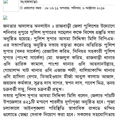
সংবাদদাতা-
প্রকাশের সময় : ০৮:০৯:১১ অপরাহ্ন, শনিবার, ৬ অক্টোবর ২০১৮
জনতার আদালত অনলাইন ॥ রাজবাড়ী জেলা পুলিশের উদ্যোগে
শনিবার দুপুরে পুলিশ সুপারের সম্মেলন কক্ষে বিশেষ প্রস্তুতি সভা
অনুষ্ঠিত হয়েছে। পুলিশ সুপার আসমা সিদ্দিকা মিলি বিপিএম-
এর সভাপতিত্বে অনুষ্ঠিত সভায় বক্তৃতা করেন অতিরিক্ত পুলিশ
সুপার (সদর সার্কেল) রেজাউল করিম, সিনিয়র সহকারী পুলিশ
সুপার (পাংশা সার্কেল) মো. ফজলুল করিম, রাজবাড়ী থানার
ওসি তারিক কামাল, পাংশা থানার ওসি আহসানউল্লাহ,
গোয়ালন্দ ঘাট থানার ওসি এজাজ শফী, বালিয়াকান্দি থানার
ওসি হাসিনা বেগম, ডিআইওয়ান মীর্জা আবুল কালাম আজাদ,
জয়দেব কর্মকার, সুব্রত দাস সাগর, স্বপন দাস, গণেশ মিত্র, তনয়
চক্রবর্তী সম্ভু, বিনয় চক্রবর্তী প্রমুখ।
সভায় পুলিশ সুপার আসমা সিদ্দিকা মিলি বলেন, জেলার পাঁচটি
উপজেলার ৪২১টি মন্ডপে শারদীয় দুর্গাপূজা অনুষ্ঠিত হবে। পূজা
চলাকালে আইনশৃঙ্খলা পরিস্থিতি স্বাভাবিক রাখতে মন্দির
গুলোতে স্বেচ্ছা সেবাক নিয়োগ করা হবে। সকলের সহযোগিতায়