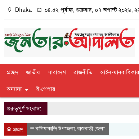
Dhaka
০৪:৫২ পূর্বাহ্ন, শুক্রবার, ০৭ অগাস্ট ২০২৬, ২২
প্রচ্ছদ
জাতীয়
সারাদেশ
রাজনীতি
আইন-মানবাধিকা
অন্যান্য
ই-পেপার
গুরুত্বপূর্ণ সংবাদ:
বালিয়াকান্দি উপজেলা
রাজবাড়ী জেলা
,
প্রচ্ছদ