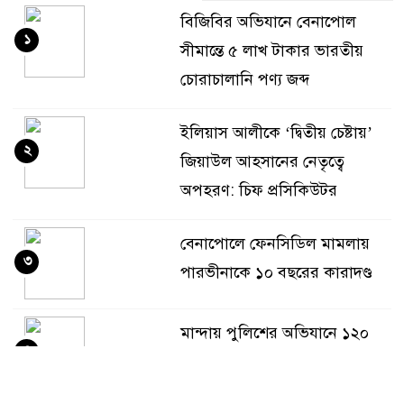
বিজিবির অভিযানে বেনাপোল
১
সীমান্তে ৫ লাখ টাকার ভারতীয়
চোরাচালানি পণ্য জব্দ
ইলিয়াস আলীকে ‘দ্বিতীয় চেষ্টায়’
২
জিয়াউল আহসানের নেতৃত্বে
অপহরণ: চিফ প্রসিকিউটর
বেনাপোলে ফেনসিডিল মামলায়
৩
পারভীনাকে ১০ বছরের কারাদণ্ড
মান্দায় পুলিশের অভিযানে ১২০
৪
লিটার চোলাই মদ উদ্ধার, দুই
মাদক কারবারি পলাতক