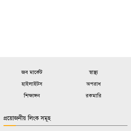
জোরদারে গুরুত্বারোপ
উপজেলা ভাইস চেয়ারম্যানদের
৯
অপসারণ কেন অবৈধ নয়, জানতে
চেয়ে রুল
ভিআইপি-সিআইপিসহ সবার জন্য
১০
বিমানবন্দরে সমান নিরাপত্তা
জব মার্কেট
স্বাস্থ্য
তল্লাশি
হাইলাইটস
অপরাধ
শিক্ষাঙ্গন
রকমারি
প্রয়োজনীয় লিংক সমূহ