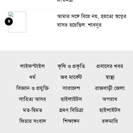
আমার সঙ্গে বিয়ে নয়, হয়তো স্বপ্নের
৪
বাসর হয়েছিল: শাবনূর
গোয়ালন্দে পাওনা টাকা নিয়ে
৫
বিরোধ, ছুরিকাঘাতে যুবলীগ নেতা
নিহত
লাইফস্টাইল
কৃষি ও প্রকৃতি
প্রবাসের খবর
একটি চক্র জ্বালানি খাতকে
ধর্ম
জব মার্কেট
স্বাস্থ্য
৬
অস্থিতিশীল করার জন্য সক্রিয়:
বিজ্ঞান ও প্রযুক্তি
সারাদেশ
রাজবাড়ী জেলা
প্রধানমন্ত্রী
সাহিত্য আসর
হাইলাইটস
অপরাধ
মত-দ্বিমত
ভ্রমণ বিচিত্রা
হাইলাইটস
বালিয়াকান্দীতে শিক্ষা প্রতিষ্ঠানে
৭
ক্রীড়া সামগ্রী, বাদ্যযন্ত্র ও হাইজিন
ফিচার সংবাদ
শিক্ষাঙ্গন
রকমারি
সামগ্রী বিতরণ