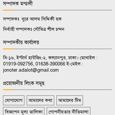
সম্পাদক মন্ডলী
কালুখালীতে দপ্তর প্রধানদের সঙ্গে
৮
এমপির মতবিনিময় সভা
সম্পাদকঃ নুরে আলম সিদ্দিকী হক
নির্বাহী সম্পাদকঃ সৌমিত্র শীল চন্দন
কালুখালীতে শিক্ষাপ্রতিষ্ঠানে ক্রীড়া ও
৯
হাইজিন সামগ্রী বিতরণ
সম্পাদকীয় কার্যালয়
চাকরি পেলেন জুলাই শহিদ ও আহত
বি-১৬, ইস্টার্ন হাউজিং-২, কল্যানপুর, ঢাকা। মোবাইল :
১০
পরিবারের ১০ সদস্য
01919-092756, 01638-390066 ই-মেইল :
jonoter.adalot@gmail.com
প্রয়োজনীয় লিংক সমূহ
যোগাযোগ
আমাদের কথা
আমাদের টিম
বিজ্ঞাপন মূল্য তালিকা
গোপনীয়তার নীতিমালা