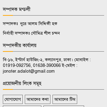
জবির ৬৮ শিক্ষকের সংশ্লিষ্টতা তদন্তে
কমিটি
সম্পাদক মন্ডলী
অস্ট্রেলিয়ার সাথে বাণিজ্য, বিনিয়োগ
সম্পাদকঃ নুরে আলম সিদ্দিকী হক
৮
ও দক্ষতা উন্নয়ন জোরদারে
নির্বাহী সম্পাদকঃ সৌমিত্র শীল চন্দন
গুরুত্বারোপ
সম্পাদকীয় কার্যালয়
উপজেলা ভাইস চেয়ারম্যানদের
৯
অপসারণ কেন অবৈধ নয়, জানতে
বি-১৬, ইস্টার্ন হাউজিং-২, কল্যানপুর, ঢাকা। মোবাইল :
চেয়ে রুল
01919-092756, 01638-390066 ই-মেইল :
jonoter.adalot@gmail.com
ভিআইপি-সিআইপিসহ সবার জন্য
১০
বিমানবন্দরে সমান নিরাপত্তা তল্লাশি
প্রয়োজনীয় লিংক সমূহ
যোগাযোগ
আমাদের কথা
আমাদের টিম