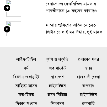
বেনাপোলে ফেনসিডিল মামলায়
৩
পারভীনাকে ১০ বছরের কারাদণ্ড
মান্দায় পুলিশের অভিযানে ১২০
৪
লিটার চোলাই মদ উদ্ধার, দুই মাদক
কারবারি পলাতক
অনৈতিক কর্মকাণ্ডের অভিযোগে
৫
লাইফস্টাইল
জামায়াত নেতা বহিষ্কার
কৃষি ও প্রকৃতি
প্রবাসের খবর
ধর্ম
জব মার্কেট
স্বাস্থ্য
১০ তলা থেকে পড়ে গর্ভবতী নারীর
বিজ্ঞান ও প্রযুক্তি
সারাদেশ
রাজবাড়ী জেলা
৬
মৃত্যু, অলৌকিকভাবে বেঁচে গেল
সাহিত্য আসর
হাইলাইটস
অপরাধ
অনাগত শিশু!
মত-দ্বিমত
ভ্রমণ বিচিত্রা
হাইলাইটস
রাষ্ট্রবিরোধী গোপন তৎপরতায়
ফিচার সংবাদ
শিক্ষাঙ্গন
রকমারি
৭