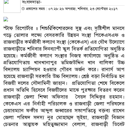
সংবাদদাতা-
প্রকাশের সময় : ০৭:২৮:২৬ অপরাহ্ন, শনিবার, ২৩ সেপ্টেম্বর ২০১৭
স্টাফ রিপোর্টার ॥ শিশুÑকিশোরদের সুস্থ এবং সৃষ্টিশীল মানসে
গড়ে তোলার লক্ষ্যে বেসরকারি উন্নয়ন সংস্থা পিকেএসএফ ও
রাজবাড়ীর কর্মজীবী কল্যাণ সংস্থা (কেকেএস) এর যৌথ উদ্যোগে
রাজবাড়ীতে শনিবার দিনব্যাপী স্কুল বিতর্ক প্রতিযোগিতা অনুষ্ঠিত
হয়েছে। কর্মজীবী কল্যাণ সংস্থার নিজস্ব কার্যালয়ে অনুষ্ঠিত এ
প্রতিযোগিতায় খানখানাপুর তমিজউদ্দিন খান বালিকা উচ্চ
বিদ্যালয় চ্যাম্পিয়ন হওয়ার গৌরব অর্জন করে। রানার্স আপ
হয়েছে রাজবাড়ী সরকারি উচ্চ বিদ্যালয়। শ্রেষ্ঠ বক্তা নির্বাচিত হন
বিজয়ী দলের সৌদামিনী জাহান। প্রতিযোগিতা শেষে বিকেলে
প্রধান অতিথি হিসেবে বিজয়ীদের মাঝে পুরষ্কার বিতরণ করেন
রাজবাড়ী জেলা শিক্ষা অফিসার সৈয়দ সিদ্দিকুর রহমান।
কেকেএস এর নির্বাহী পরিচালক ও রাজবাড়ী জেলা পরিষদের
চেয়ারম্যান ফকীর আব্দুল জব্বারের সভাপতিত্বে বক্তব্য রাখেন
জেলা পরিষদ সদস্য নুর মোহাম্মদ ভূইয়া, রাজবাড়ী বিজ্ঞান
চেতনার আহ্বায়ক মহিতুজ্জামান বেলাল, রাজবাড়ী ডিবেট