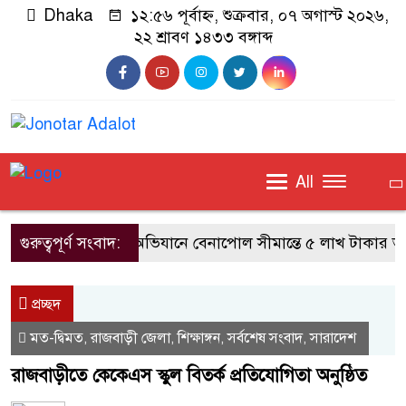
Dhaka
১২:৫৬ পূর্বাহ্ন, শুক্রবার, ০৭ অগাস্ট ২০২৬,
২২ শ্রাবণ ১৪৩৩ বঙ্গাব্দ
All
গুরুত্বপূর্ণ সংবাদ:
বিজিবির অভিযানে বেনাপোল সীমান্তে ৫ লাখ টাকার ভারত
প্রচ্ছদ
মত-দ্বিমত
রাজবাড়ী জেলা
শিক্ষাঙ্গন
সর্বশেষ সংবাদ
সারাদেশ
,
,
,
,
রাজবাড়ীতে কেকেএস স্কুল বিতর্ক প্রতিযোগিতা অনুষ্ঠিত