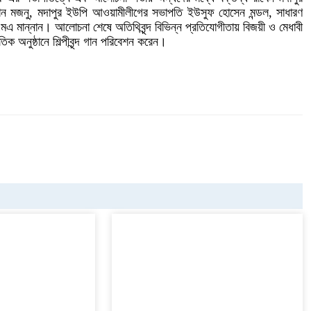
মান মজনু, মদাপুর ইউপি আওয়ামীলীগের সভাপতি ইউসুফ হোসেন মন্ডল, সাধারণ
এমএ মান্নান। আলোচনা শেষে অতিথিবৃন্দ বিভিন্ন প্রতিযোগীতায় বিজয়ী ও মেধাবী
তিক অনুষ্ঠানে শিল্পীবৃন্দ গান পরিবেশন করেন।