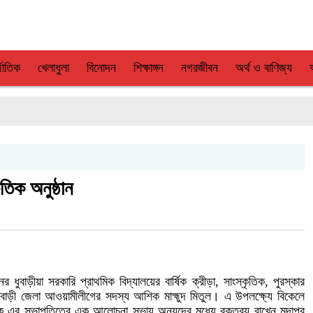
জাতিক
খেলাধুলা
বিনোদন
শিক্ষাঙ্গন
নগরজীবন
অর্থ ও বাণিজ্য
ৃতিক অনুষ্ঠান
ুবাড়ীয়া সরকারি প্রাথমিক বিদ্যালয়ের বার্ষিক ক্রীড়া, সাংস্কৃতিক, পুরস্কার
াজবাড়ী জেলা আওয়ামীলীগের সদস্য আশিক মাহ্মুদ মিতুল। এ উপলক্ষ্যে বিকেলে
নেক এর সভাপতিত্বে এক আলোচনা সভায় অন্যদের মধ্যে বক্তব্য রাখেন মদাপুর