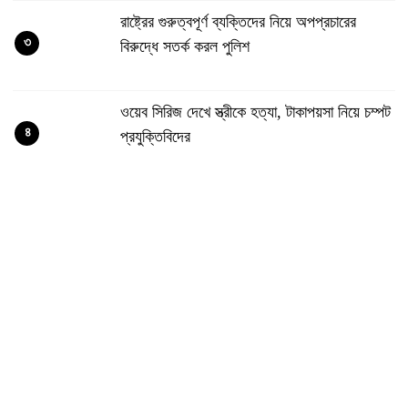
রাষ্ট্রের গুরুত্বপূর্ণ ব্যক্তিদের নিয়ে অপপ্রচারের
৩
বিরুদ্ধে সতর্ক করল পুলিশ
ওয়েব সিরিজ দেখে স্ত্রীকে হত্যা, টাকাপয়সা নিয়ে চম্পট
৪
প্রযুক্তিবিদের
নওগাঁয় মাছের সাথে শত্রুতা, ৮ লাখ টাকার ক্ষতি
৫
শৃঙ্খলাভঙ্গের অভিযোগে জাবি ছাত্রদলের যুগ্ম
৬
আহ্বায়ককে শোকজ
জাকসুর সাংস্কৃতিক সম্পাদকের পদত্যাগের ঘোষণা
৭