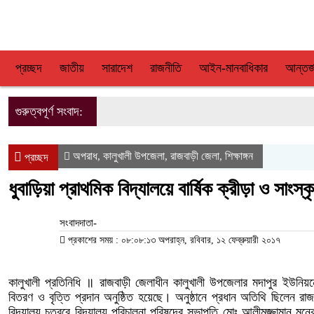
প্রচ্ছদ
জাতীয়
সারাদেশ
রাজনীতি
আইন-মানবাধিকার
আন্তর্
গুরুত্বপূর্ণ সংবাদ:
অপরাধ
কালুখালী উপজেলা
রাজবাড়ী জেলা
শিক্ষাঙ্গন
,
,
,
প্রচ্ছদ
ধুবাড়িয়া প্রাথমিক বিদ্যালয়ে বার্ষিক ক্রীড়া ও সাংস্ক
সংবাদদাতা-
প্রকাশের সময় : ০৮:০৮:১৩ অপরাহ্ন, রবিবার, ১২ ফেব্রুয়ারী ২০১৭
কালুখালী প্রতিনিধি ॥ রাজবাড়ী জেলাধীন কালুখালী উপজেলার মদাপুর ইউনিয়নের ধ
বিতরণ ও বৃত্তি প্রদান অনুষ্ঠিত হয়েছে। অনুষ্ঠানে প্রধান অতিথি ছিলেন র
বিদ্যালয় চত্বরে বিদ্যালয় পরিচালনা পরিষদের সভাপতি মোঃ আলীমুজ্জামান ম