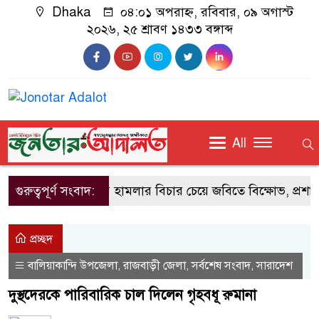
Dhaka
০৪:০১ অপরাহ্ন, রবিবার, ০৯ অগাস্ট
২০২৬, ২৫ শ্রাবণ ১৪৩৩ বঙ্গাব্দ
All
গুরুত্বপূর্ণ সংবাদ:
সহপাঠীর ওপর হামলার বিচার চেয়ে জবিতে বিক্ষোভ, প্রশাসন
প্রচ্ছদ
বালিয়াকান্দি উপজেলা
রাজবাড়ী জেলা
সর্বশেষ সংবাদ
সারাদেশ
,
,
,
দুস্থদেরকে পারিবারিক চাল দিলেন গৃহবধূ রুমানা