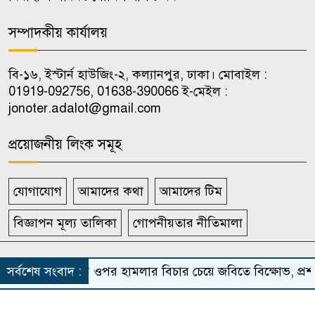
দুই দিন রোম বিমানবন্দরে আটকে
১০
সম্পাদকীয় কার্যালয়
থাকার পর ঢাকায় ফিরলেন বিমানের
যাত্রীরা
বি-১৬, ইস্টার্ন হাউজিং-২, কল্যানপুর, ঢাকা। মোবাইল :
01919-092756, 01638-390066 ই-মেইল :
jonoter.adalot@gmail.com
প্রয়োজনীয় লিংক সমূহ
যোগাযোগ
আমাদের কথা
আমাদের টিম
বিজ্ঞাপন মূল্য তালিকা
গোপনীয়তার নীতিমালা
সর্বস্বত্ব সংরক্ষিত দৈনিক জনতার আদালত
সর্বশেষ সংবাদ :
সহপাঠীর ওপর হামলার বিচার চেয়ে জবিতে বিক্ষোভ, প্রশা
Theme Developed BY
ThemesBazar.Com