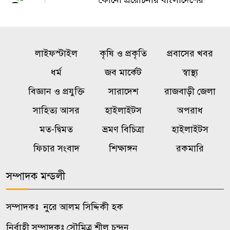
কোনো প্ররোচনায় বাংলাদেশের
৫
মানুষ আর বিভ্রান্ত হবে না :
প্রধানমন্ত্রী
লাইফস্টাইল
কৃষি ও প্রকৃতি
প্রবাসের খবর
কাল এসএসসি পরীক্ষার ফলাফল
৬
ধর্ম
জব মার্কেট
স্বাস্থ্য
প্রকাশ, উদ্বোধন করবেন শিক্ষামন্ত্রী
বিজ্ঞান ও প্রযুক্তি
সারাদেশ
রাজবাড়ী জেলা
বাঁশখালীতে প্রধানমন্ত্রী, সমুদ্রপাড়ে
সাহিত্য আসর
হাইলাইটস
অপরাধ
৭
জনতার ঢল
মত-দ্বিমত
ভ্রমণ বিচিত্রা
হাইলাইটস
ফিচার সংবাদ
শিক্ষাঙ্গন
রকমারি
মাতারবাড়ি কয়লা বিদ্যুৎকেন্দ্র
৮
পরিদর্শন করলেন প্রধানমন্ত্রী
সম্পাদক মন্ডলী
বন্যায় স্থগিত আলিম পরীক্ষার নতুন
৯
সম্পাদকঃ নুরে আলম সিদ্দিকী হক
সময়সূচি প্রকাশ
নির্বাহী সম্পাদকঃ সৌমিত্র শীল চন্দন