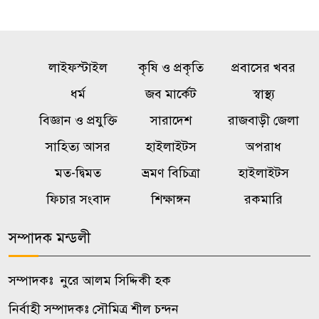
কারবারি পলাতক
অনৈতিক কর্মকাণ্ডের অভিযোগে
৫
লাইফস্টাইল
জামায়াত নেতা বহিষ্কার
কৃষি ও প্রকৃতি
প্রবাসের খবর
ধর্ম
জব মার্কেট
স্বাস্থ্য
১০ তলা থেকে পড়ে গর্ভবতী নারীর
বিজ্ঞান ও প্রযুক্তি
সারাদেশ
রাজবাড়ী জেলা
৬
মৃত্যু, অলৌকিকভাবে বেঁচে গেল
সাহিত্য আসর
হাইলাইটস
অপরাধ
অনাগত শিশু!
মত-দ্বিমত
ভ্রমণ বিচিত্রা
হাইলাইটস
রাষ্ট্রবিরোধী গোপন তৎপরতায়
ফিচার সংবাদ
শিক্ষাঙ্গন
রকমারি
৭
জবির ৬৮ শিক্ষকের সংশ্লিষ্টতা তদন্তে
কমিটি
সম্পাদক মন্ডলী
অস্ট্রেলিয়ার সাথে বাণিজ্য, বিনিয়োগ
সম্পাদকঃ নুরে আলম সিদ্দিকী হক
৮
ও দক্ষতা উন্নয়ন জোরদারে
নির্বাহী সম্পাদকঃ সৌমিত্র শীল চন্দন
গুরুত্বারোপ