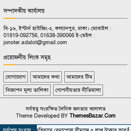
সম্পাদকীয় কার্যালয়
উপজেলা ভাইস চেয়ারম্যানদের
৯
অপসারণ কেন অবৈধ নয়, জানতে
বি-১৬, ইস্টার্ন হাউজিং-২, কল্যানপুর, ঢাকা। মোবাইল :
চেয়ে রুল
01919-092756, 01638-390066 ই-মেইল :
jonoter.adalot@gmail.com
ভিআইপি-সিআইপিসহ সবার জন্য
১০
বিমানবন্দরে সমান নিরাপত্তা তল্লাশি
প্রয়োজনীয় লিংক সমূহ
যোগাযোগ
আমাদের কথা
আমাদের টিম
বিজ্ঞাপন মূল্য তালিকা
গোপনীয়তার নীতিমালা
সর্বস্বত্ব সংরক্ষিত দৈনিক জনতার আদালত
Theme Developed BY
ThemesBazar.Com
সর্বশেষ সংবাদ :
বিজিবির অভিযানে বেনাপোল সীমান্তে ৫ লাখ টাকার ভারতীয় চ