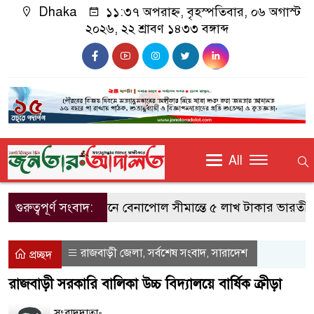
Dhaka
১১:৩৭ অপরাহ্ন, বৃহস্পতিবার, ০৬ অগাস্ট
২০২৬, ২২ শ্রাবণ ১৪৩৩ বঙ্গাব্দ
All
গুরুত্বপূর্ণ সংবাদ:
বিজিবির অভিযানে বেনাপোল সীমান্তে ৫ লাখ টাকার ভারতীয় চো
রাজবাড়ী জেলা
সর্বশেষ সংবাদ
সারাদেশ
,
,
প্রচ্ছদ
রাজবাড়ী সরকারি বালিকা উচ্চ বিদ্যালয়ে বার্ষিক ক্রীড়া
সংবাদদাতা-