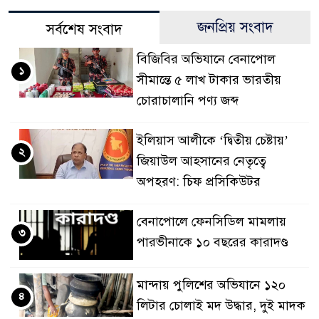
জনপ্রিয় সংবাদ
সর্বশেষ সংবাদ
বিজিবির অভিযানে বেনাপোল
১
সীমান্তে ৫ লাখ টাকার ভারতীয়
চোরাচালানি পণ্য জব্দ
ইলিয়াস আলীকে ‘দ্বিতীয় চেষ্টায়’
২
জিয়াউল আহসানের নেতৃত্বে
অপহরণ: চিফ প্রসিকিউটর
বেনাপোলে ফেনসিডিল মামলায়
৩
পারভীনাকে ১০ বছরের কারাদণ্ড
মান্দায় পুলিশের অভিযানে ১২০
৪
লিটার চোলাই মদ উদ্ধার, দুই মাদক