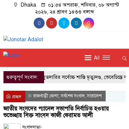
Dhaka
০১:৫৪ অপরাহ্ন, শনিবার, ০৮ অগাস্ট
২০২৬, ২৪ শ্রাবণ ১৪৩৩ বঙ্গাব্দ
All
গুরুত্বপূর্ণ সংবাদ:
মজুতদারির সর্বোচ্চ শাস্তি মৃত্যুদণ্ড, ভেবেচিন্তে করব
রাজবাড়ী জেলা
সর্বশেষ সংবাদ
সারাদেশ
,
,
প্রচ্ছদ
জাতীয় সংসদের প্যানেল সভাপতি নির্বাচিত হওয়ায়
শুভেচ্ছায় সিক্ত সাংসদ কাজী কেরামত আলী
সংবাদদাতা-