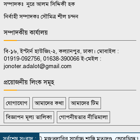
সম্পাদকঃ নুরে আলম সিদ্দিকী হক
ট্রাম্পের ৪০ কোটি ডলারের ‘বলরুম
৯
প্রকল্প’ আটকে দিল আদালত
নির্বাহী সম্পাদকঃ সৌমিত্র শীল চন্দন
সম্পাদকীয় কার্যালয়
শেখ হাসিনা দেশে ফিরলে আইনের
১০
মুখোমুখি হতে হবে: রাশেদ খান
বি-১৬, ইস্টার্ন হাউজিং-২, কল্যানপুর, ঢাকা। মোবাইল :
01919-092756, 01638-390066 ই-মেইল :
jonoter.adalot@gmail.com
প্রয়োজনীয় লিংক সমূহ
যোগাযোগ
আমাদের কথা
আমাদের টিম
বিজ্ঞাপন মূল্য তালিকা
গোপনীয়তার নীতিমালা
সর্বস্বত্ব সংরক্ষিত দৈনিক জনতার আদালত
সর্বশেষ সংবাদ :
মজুতদারির সর্বোচ্চ শাস্তি মৃত্যুদণ্ড, ভেবেচিন্তে ক