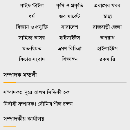
লাইফস্টাইল
কৃষি ও প্রকৃতি
প্রবাসের খবর
রাষ্ট্রপতি নির্বাচনে বিএনপির দুই
৬
ধর্ম
জব মার্কেট
স্বাস্থ্য
মনোনয়নপত্র সংগ্রহ
বিজ্ঞান ও প্রযুক্তি
সারাদেশ
রাজবাড়ী জেলা
মহেশখালীর মাতারবাড়িতে
সাহিত্য আসর
হাইলাইটস
অপরাধ
৭
পৌঁছেছেন প্রধানমন্ত্রী
মত-দ্বিমত
ভ্রমণ বিচিত্রা
হাইলাইটস
ফিচার সংবাদ
শিক্ষাঙ্গন
রকমারি
কোটালীপাড়ায় প্যারোলে মুক্তি পেয়ে
৮
পিতার জানাজায় আওয়ামী লীগ
সম্পাদক মন্ডলী
নেতা
সম্পাদকঃ নুরে আলম সিদ্দিকী হক
কোটালীপাড়া সড়কে বর্জ্য, দুর্গন্ধে
৯
অতিষ্ঠ পথচারীরা
নির্বাহী সম্পাদকঃ সৌমিত্র শীল চন্দন
সম্পাদকীয় কার্যালয়
নওগাঁয় পুত্রবধূকে যৌন হয়রানির
১০
অভিযোগ শ্বশুরের বিরুদ্ধে, সালিশে