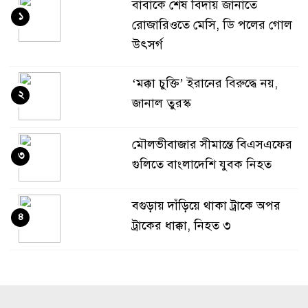
বাবাকে শেষ বিদায় জানাতে
১
রোজারিওতে মেসি, ডি পলের গোল
উৎসর্গ
‘মক্কা চুক্তি’ ইরানের বিরুদ্ধে নয়,
২
জানাল তুরস্ক
মৌলভীবাজার সীমান্তে বিএসএফের
৩
গুলিতে বাংলাদেশি যুবক নিহত
বগুড়ায় দাঁড়িয়ে থাকা ট্রাকে অপর
৪
ট্রাকের ধাক্কা, নিহত ৩
জবিতে ২০২৬-২৭ শিক্ষাবর্ষের ভর্তি
৫
আবেদন শুরু ১৫ নভেম্বর