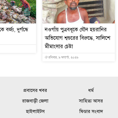
্জ্য, দুর্গন্ধে
নওগাঁয় পুত্রবধূকে যৌন হয়রানির
অভিযোগ শ্বশুরের বিরুদ্ধে, সালিশে
মীমাংসার চেষ্টা
রবিবার, ৯ অগাস্ট, ২০২৬
প্রবাসের খবর
ধর্ম
রাজবাড়ী জেলা
সাহিত্য আসর
হাইলাইটস
ফিচার সংবাদ