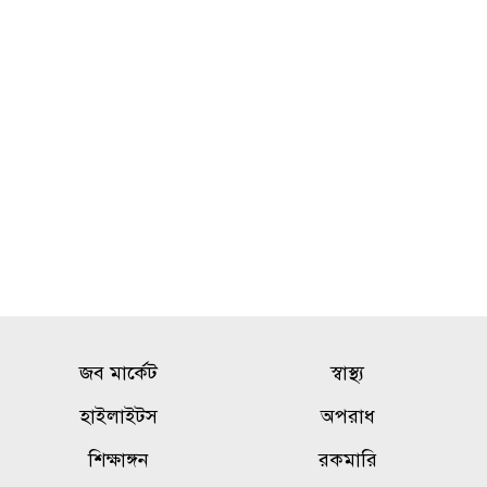
মৌলভীবাজার সীমান্তে বিএসএফের
১০
গুলিতে বাংলাদেশি যুবক নিহত
জব মার্কেট
স্বাস্থ্য
হাইলাইটস
অপরাধ
শিক্ষাঙ্গন
রকমারি