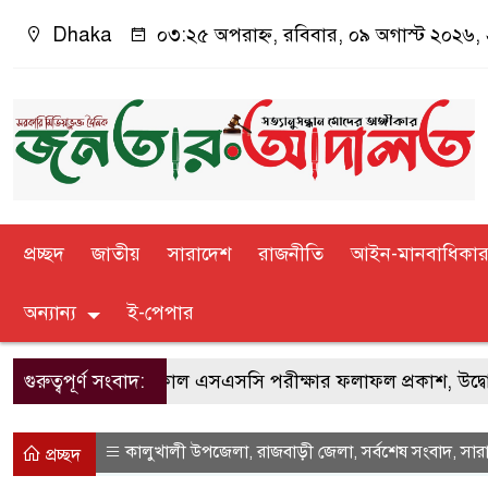
Dhaka
০৩:২৫ অপরাহ্ন, রবিবার, ০৯ অগাস্ট ২০২৬, ২৫
প্রচ্ছদ
জাতীয়
সারাদেশ
রাজনীতি
আইন-মানবাধিকা
অন্যান্য
ই-পেপার
গুরুত্বপূর্ণ সংবাদ:
কাল এসএসসি পরীক্ষার ফলাফল প্রকাশ, উদ্বোধন করবে
কালুখালী উপজেলা
রাজবাড়ী জেলা
সর্বশেষ সংবাদ
সার
,
,
,
প্রচ্ছদ