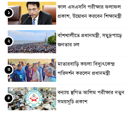
কাল এসএসসি পরীক্ষার ফলাফল
১
প্রকাশ, উদ্বোধন করবেন শিক্ষামন্ত্রী
বাঁশখালীতে প্রধানমন্ত্রী, সমুদ্রপাড়ে
২
জনতার ঢল
মাতারবাড়ি কয়লা বিদ্যুৎকেন্দ্র
৩
পরিদর্শন করলেন প্রধানমন্ত্রী
বন্যায় স্থগিত আলিম পরীক্ষার নতুন
৪
সময়সূচি প্রকাশ
দুই দিন রোম বিমানবন্দরে আটকে
৫