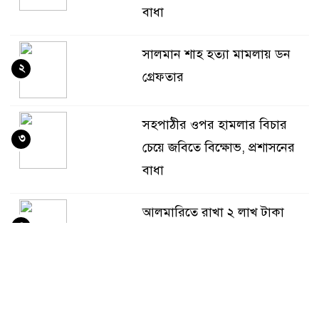
বাধা
সালমান শাহ হত্যা মামলায় ডন
২
গ্রেফতার
সহপাঠীর ওপর হামলার বিচার
৩
চেয়ে জবিতে বিক্ষোভ, প্রশাসনের
বাধা
আলমারিতে রাখা ২ লাখ টাকা
৪
ইঁদুর-উইপোকার পেটে, নিঃস্ব কৃষক
কোনো প্ররোচনায় বাংলাদেশের
৫
মানুষ আর বিভ্রান্ত হবে না :