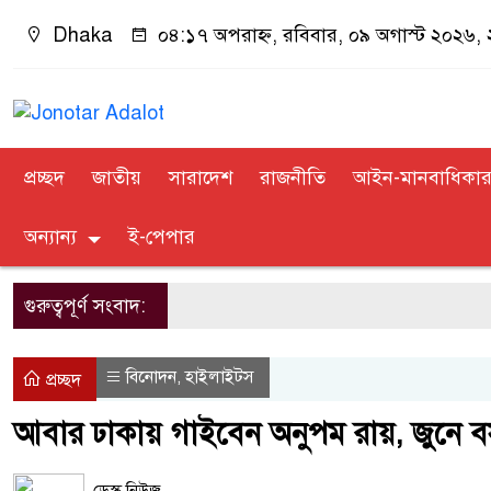
Dhaka
০৪:১৭ অপরাহ্ন, রবিবার, ০৯ অগাস্ট ২০২৬, ২৫
প্রচ্ছদ
জাতীয়
সারাদেশ
রাজনীতি
আইন-মানবাধিকা
অন্যান্য
ই-পেপার
গুরুত্বপূর্ণ সংবাদ:
বিনোদন
হাইলাইটস
,
প্রচ্ছদ
আবার ঢাকায় গাইবেন অনুপম রায়, জুনে বস
ডেস্ক নিউজ