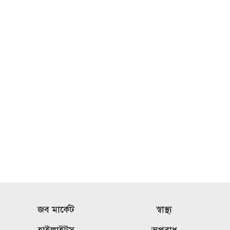
দুই দিন রোম বিমানবন্দরে আটকে
১০
থাকার পর ঢাকায় ফিরলেন
বিমানের যাত্রীরা
জব মার্কেট
স্বাস্থ্য