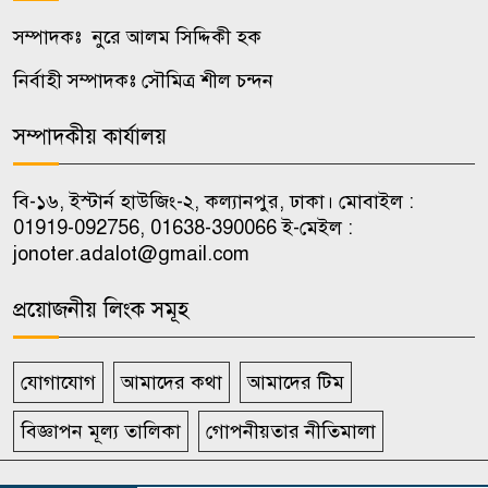
অস্ট্রেলিয়ার সাথে বাণিজ্য, বিনিয়োগ
সম্পাদকঃ নুরে আলম সিদ্দিকী হক
৮
ও দক্ষতা উন্নয়ন জোরদারে
নির্বাহী সম্পাদকঃ সৌমিত্র শীল চন্দন
গুরুত্বারোপ
সম্পাদকীয় কার্যালয়
উপজেলা ভাইস চেয়ারম্যানদের
৯
অপসারণ কেন অবৈধ নয়, জানতে
বি-১৬, ইস্টার্ন হাউজিং-২, কল্যানপুর, ঢাকা। মোবাইল :
চেয়ে রুল
01919-092756, 01638-390066 ই-মেইল :
jonoter.adalot@gmail.com
ভিআইপি-সিআইপিসহ সবার জন্য
১০
বিমানবন্দরে সমান নিরাপত্তা তল্লাশি
প্রয়োজনীয় লিংক সমূহ
যোগাযোগ
আমাদের কথা
আমাদের টিম
বিজ্ঞাপন মূল্য তালিকা
গোপনীয়তার নীতিমালা