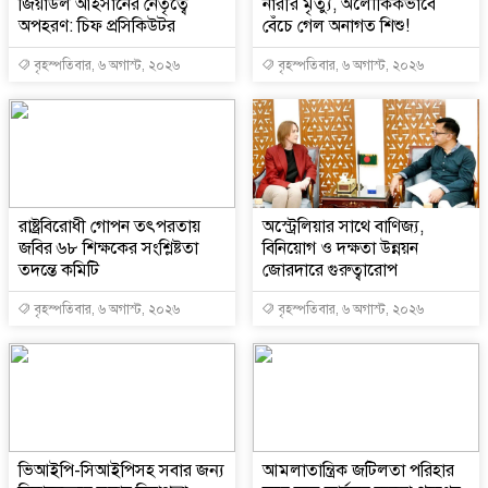
জিয়াউল আহসানের নেতৃত্বে
নারীর মৃত্যু, অলৌকিকভাবে
অপহরণ: চিফ প্রসিকিউটর
বেঁচে গেল অনাগত শিশু!
বৃহস্পতিবার, ৬ অগাস্ট, ২০২৬
বৃহস্পতিবার, ৬ অগাস্ট, ২০২৬
রাষ্ট্রবিরোধী গোপন তৎপরতায়
অস্ট্রেলিয়ার সাথে বাণিজ্য,
জবির ৬৮ শিক্ষকের সংশ্লিষ্টতা
বিনিয়োগ ও দক্ষতা উন্নয়ন
তদন্তে কমিটি
জোরদারে গুরুত্বারোপ
বৃহস্পতিবার, ৬ অগাস্ট, ২০২৬
বৃহস্পতিবার, ৬ অগাস্ট, ২০২৬
ভিআইপি-সিআইপিসহ সবার জন্য
আমলাতান্ত্রিক জটিলতা পরিহার