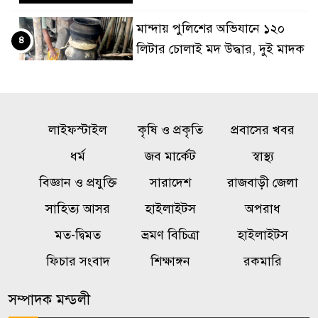
মান্দায় পুলিশের অভিযানে ১২০
৪
লিটার চোলাই মদ উদ্ধার, দুই মাদক
কারবারি পলাতক
অনৈতিক কর্মকাণ্ডের অভিযোগে
৫
লাইফস্টাইল
জামায়াত নেতা বহিষ্কার
কৃষি ও প্রকৃতি
প্রবাসের খবর
ধর্ম
জব মার্কেট
স্বাস্থ্য
১০ তলা থেকে পড়ে গর্ভবতী নারীর
বিজ্ঞান ও প্রযুক্তি
সারাদেশ
রাজবাড়ী জেলা
৬
মৃত্যু, অলৌকিকভাবে বেঁচে গেল
সাহিত্য আসর
হাইলাইটস
অপরাধ
অনাগত শিশু!
মত-দ্বিমত
ভ্রমণ বিচিত্রা
হাইলাইটস
রাষ্ট্রবিরোধী গোপন তৎপরতায়
ফিচার সংবাদ
শিক্ষাঙ্গন
রকমারি
৭
জবির ৬৮ শিক্ষকের সংশ্লিষ্টতা তদন্তে
কমিটি
সম্পাদক মন্ডলী