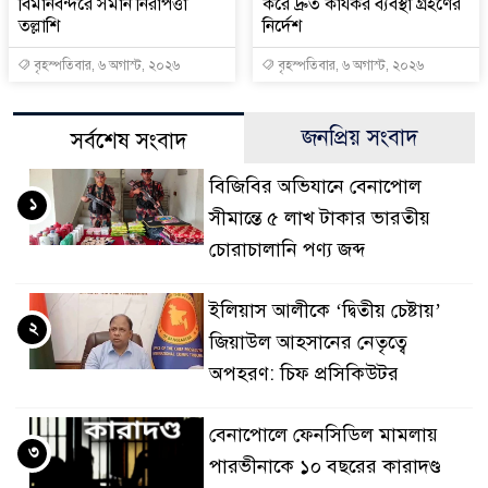
বিমানবন্দরে সমান নিরাপত্তা
করে দ্রুত কার্যকর ব্যবস্থা গ্রহণের
তল্লাশি
নির্দেশ
বৃহস্পতিবার, ৬ অগাস্ট, ২০২৬
বৃহস্পতিবার, ৬ অগাস্ট, ২০২৬
জনপ্রিয় সংবাদ
সর্বশেষ সংবাদ
বিজিবির অভিযানে বেনাপোল
১
সীমান্তে ৫ লাখ টাকার ভারতীয়
চোরাচালানি পণ্য জব্দ
ইলিয়াস আলীকে ‘দ্বিতীয় চেষ্টায়’
২
জিয়াউল আহসানের নেতৃত্বে
অপহরণ: চিফ প্রসিকিউটর
বেনাপোলে ফেনসিডিল মামলায়
৩
পারভীনাকে ১০ বছরের কারাদণ্ড