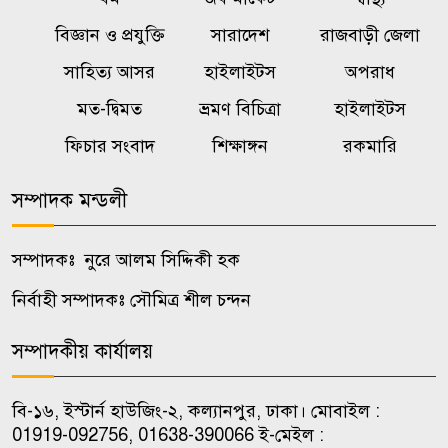
৬
অস্থিতিশীল করার জন্য সক্রিয়:
বিজ্ঞান ও প্রযুক্তি
সারাদেশ
রাজবাড়ী জেলা
প্রধানমন্ত্রী
সাহিত্য আসর
হাইলাইটস
অপরাধ
মত-দ্বিমত
ভ্রমণ বিচিত্রা
হাইলাইটস
বালিয়াকান্দীতে শিক্ষা প্রতিষ্ঠানে
৭
ক্রীড়া সামগ্রী, বাদ্যযন্ত্র ও হাইজিন
ফিচার সংবাদ
শিক্ষাঙ্গন
রকমারি
সামগ্রী বিতরণ
সম্পাদক মন্ডলী
কালুখালীতে দপ্তর প্রধানদের সঙ্গে
৮
এমপির মতবিনিময় সভা
সম্পাদকঃ নুরে আলম সিদ্দিকী হক
নির্বাহী সম্পাদকঃ সৌমিত্র শীল চন্দন
কালুখালীতে শিক্ষাপ্রতিষ্ঠানে ক্রীড়া ও
৯
হাইজিন সামগ্রী বিতরণ
সম্পাদকীয় কার্যালয়
চাকরি পেলেন জুলাই শহিদ ও আহত
বি-১৬, ইস্টার্ন হাউজিং-২, কল্যানপুর, ঢাকা। মোবাইল :
১০
পরিবারের ১০ সদস্য
01919-092756, 01638-390066 ই-মেইল :