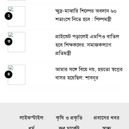
ক্ষুদ্র-মাঝারি শিল্পের অবদান ৬০
২
শতাংশে নিতে হবে : শিল্পমন্ত্রী
প্রাইভেট পড়ালেই এমপিও বাতিল
৩
হবে শিক্ষকদের: সমাজকল্যাণ
প্রতিমন্ত্রী
আমার সঙ্গে বিয়ে নয়, হয়তো স্বপ্নের
৪
বাসর হয়েছিল: শাবনূর
গোয়ালন্দে পাওনা টাকা নিয়ে
৫
বিরোধ, ছুরিকাঘাতে যুবলীগ নেতা
নিহত
লাইফস্টাইল
কৃষি ও প্রকৃতি
প্রবাসের খবর
একটি চক্র জ্বালানি খাতকে
ধর্ম
জব মার্কেট
স্বাস্থ্য