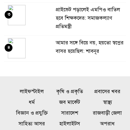
প্রাইভেট পড়ালেই এমপিও বাতিল
৩
হবে শিক্ষকদের: সমাজকল্যাণ
প্রতিমন্ত্রী
আমার সঙ্গে বিয়ে নয়, হয়তো স্বপ্নের
৪
বাসর হয়েছিল: শাবনূর
গোয়ালন্দে পাওনা টাকা নিয়ে
৫
বিরোধ, ছুরিকাঘাতে যুবলীগ নেতা
নিহত
লাইফস্টাইল
কৃষি ও প্রকৃতি
প্রবাসের খবর
একটি চক্র জ্বালানি খাতকে
ধর্ম
জব মার্কেট
স্বাস্থ্য
৬
অস্থিতিশীল করার জন্য সক্রিয়:
বিজ্ঞান ও প্রযুক্তি
সারাদেশ
রাজবাড়ী জেলা
প্রধানমন্ত্রী
সাহিত্য আসর
হাইলাইটস
অপরাধ