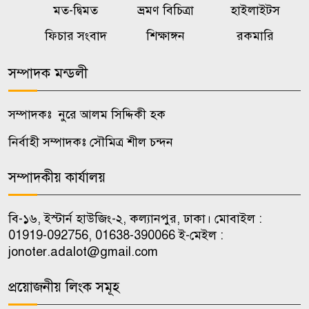
মত-দ্বিমত
ভ্রমণ বিচিত্রা
হাইলাইটস
বালিয়াকান্দীতে শিক্ষা প্রতিষ্ঠানে
৭
ক্রীড়া সামগ্রী, বাদ্যযন্ত্র ও হাইজিন
ফিচার সংবাদ
শিক্ষাঙ্গন
রকমারি
সামগ্রী বিতরণ
সম্পাদক মন্ডলী
কালুখালীতে দপ্তর প্রধানদের সঙ্গে
৮
এমপির মতবিনিময় সভা
সম্পাদকঃ নুরে আলম সিদ্দিকী হক
নির্বাহী সম্পাদকঃ সৌমিত্র শীল চন্দন
কালুখালীতে শিক্ষাপ্রতিষ্ঠানে ক্রীড়া ও
৯
হাইজিন সামগ্রী বিতরণ
সম্পাদকীয় কার্যালয়
চাকরি পেলেন জুলাই শহিদ ও আহত
বি-১৬, ইস্টার্ন হাউজিং-২, কল্যানপুর, ঢাকা। মোবাইল :
১০
পরিবারের ১০ সদস্য
01919-092756, 01638-390066 ই-মেইল :
jonoter.adalot@gmail.com
প্রয়োজনীয় লিংক সমূহ